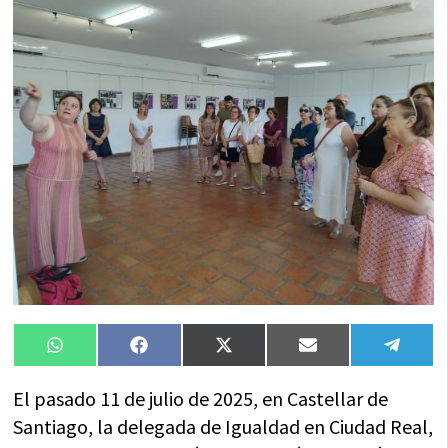
Compartir
Compartir
Compartir
Compartir
Compa
WhatsApp
Facebook
X
Email
Tele
en
en
en
en
en
(Twitter)
El pasado 11 de julio de 2025, en Castellar de
Santiago, la delegada de Igualdad en Ciudad Real,