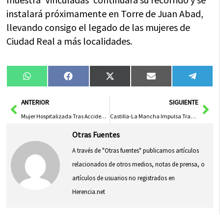
instalará próximamente en Torre de Juan Abad,
llevando consigo el legado de las mujeres de
Ciudad Real a más localidades.
Compartir
Compartir
Compartir
Compartir
Compa
WhatsApp
Facebook
X
Email
Tele
en
en
en
en
en
(Twitter)
Ant
Sig
ANTERIOR
SIGUIENTE
Mujer Hospitalizada Tras Accidente con su Propio Vehículo en CMMedia
Castilla-La Mancha Impulsa Transporte a Demanda para Mejorar Acceso Rural y Fomentar Inclusión
Otras Fuentes
A través de "Otras fuentes" publicamos artículos
relacionados de otros medios, notas de prensa, o
artículos de usuarios no registrados en
Herencia.net