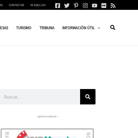
AS
CONTACTAR
IN ENGLISH
ESAS
TURISMO
TRIBUNA
INFORMACIÓN ÚTIL
Buscar
– patrocinadores –