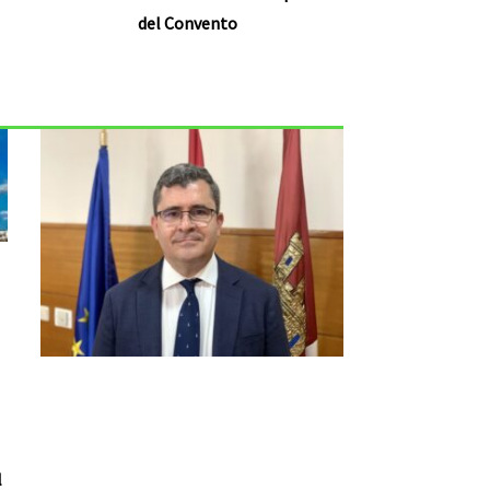
del Convento
l