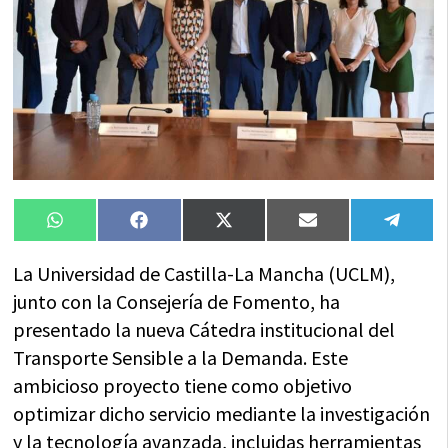
Compartir
Compartir
Compartir
Compartir
Compa
WhatsApp
Facebook
X
Email
Tele
en
en
en
en
en
(Twitter)
La Universidad de Castilla-La Mancha (UCLM),
junto con la Consejería de Fomento, ha
presentado la nueva Cátedra institucional del
Transporte Sensible a la Demanda. Este
ambicioso proyecto tiene como objetivo
optimizar dicho servicio mediante la investigación
y la tecnología avanzada, incluidas herramientas