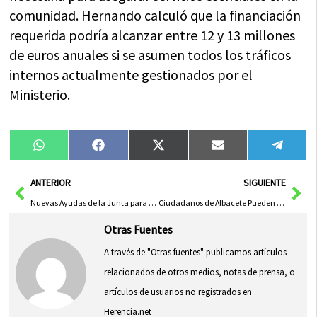
comunidad. Hernando calculó que la financiación
requerida podría alcanzar entre 12 y 13 millones
de euros anuales si se asumen todos los tráficos
internos actualmente gestionados por el
Ministerio.
Compartir
Compartir
Compartir
Compartir
Compa
WhatsApp
Facebook
X
Email
Tele
en
en
en
en
en
(Twitter)
Ant
Sig
ANTERIOR
SIGUIENTE
Nuevas Ayudas de la Junta para Refrigeración en 150 Centros Educativos de CLM
Ciudadanos de Albacete Pueden Ofrecer Viviendas al Ayuntamiento para Alquiler Social
Otras Fuentes
A través de "Otras fuentes" publicamos artículos
relacionados de otros medios, notas de prensa, o
artículos de usuarios no registrados en
Herencia.net