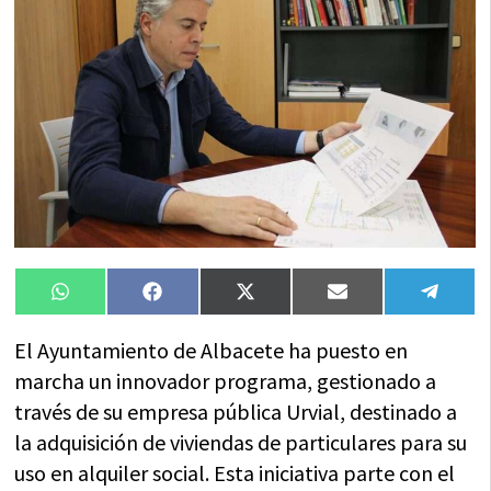
Compartir
Compartir
Compartir
Compartir
Compa
WhatsApp
Facebook
X
Email
Tele
en
en
en
en
en
(Twitter)
El Ayuntamiento de Albacete ha puesto en
marcha un innovador programa, gestionado a
través de su empresa pública Urvial, destinado a
la adquisición de viviendas de particulares para su
uso en alquiler social. Esta iniciativa parte con el