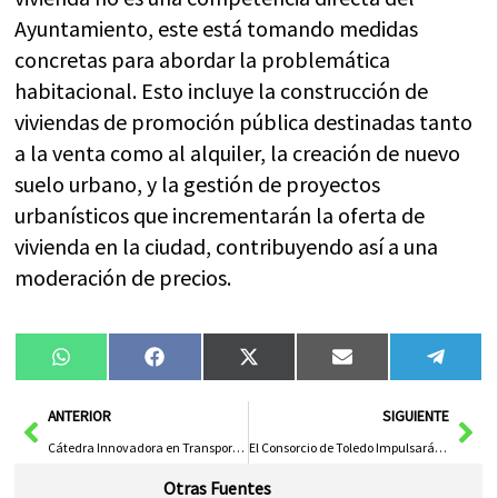
Ayuntamiento, este está tomando medidas
concretas para abordar la problemática
habitacional. Esto incluye la construcción de
viviendas de promoción pública destinadas tanto
a la venta como al alquiler, la creación de nuevo
suelo urbano, y la gestión de proyectos
urbanísticos que incrementarán la oferta de
vivienda en la ciudad, contribuyendo así a una
moderación de precios.
Compartir
Compartir
Compartir
Compartir
Compa
WhatsApp
Facebook
X
Email
Tele
en
en
en
en
en
(Twitter)
Ant
Sig
ANTERIOR
SIGUIENTE
Cátedra Innovadora en Transporte a Demanda Mejorará Eficiencia en C-LM
El Consorcio de Toledo Impulsará Proyecto para Recuperar Edificios Abandonados en el Casco Histórico
Otras Fuentes