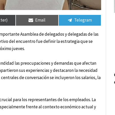
tir
tir
Compartir
Compartir
Compartir
Compartir
en
en
en
en
tter)
Email
Telegram
a importante Asamblea de delegados y delegadas de las
tivo del encuentro fue definir la estrategia que se
róximo jueves.
ofundidad las preocupaciones y demandas que afectan
partieron sus experiencias y destacaron la necesidad
centrales de conversación se incluyeron los salarios, la
crucial para los representantes de los empleados. La
 especialmente frente al contexto económico actual y