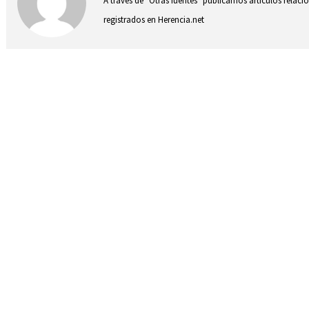
A través de "Otras fuentes" publicamos artículos relac
registrados en Herencia.net