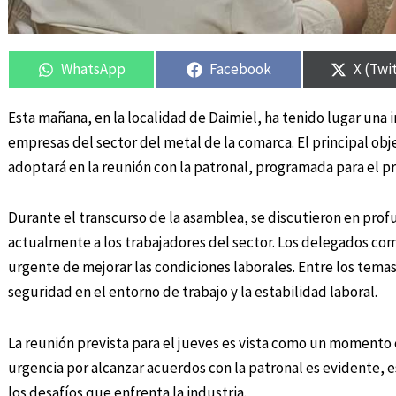
Compartir
Compartir
Compartir
Compartir
Compar
Compar
en
en
en
en
en
en
WhatsApp
Facebook
X (Twi
Esta mañana, en la localidad de Daimiel, ha tenido lugar un
empresas del sector del metal de la comarca. El principal obje
adoptará en la reunión con la patronal, programada para el p
Durante el transcurso de la asamblea, se discutieron en pr
actualmente a los trabajadores del sector. Los delegados com
urgente de mejorar las condiciones laborales. Entre los temas 
seguridad en el entorno de trabajo y la estabilidad laboral.
La reunión prevista para el jueves es vista como un momento 
urgencia por alcanzar acuerdos con la patronal es evidente,
los desafíos que enfrenta la industria.