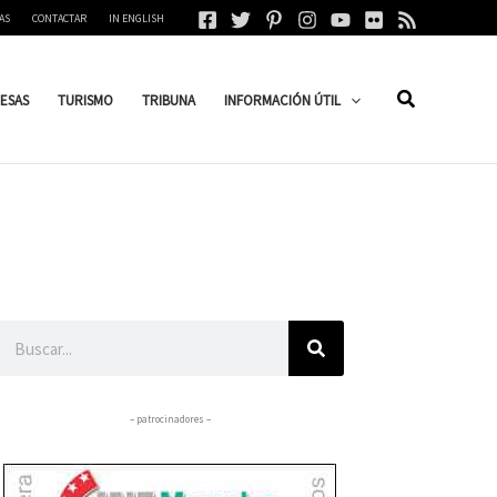
AS
CONTACTAR
IN ENGLISH
ESAS
TURISMO
TRIBUNA
INFORMACIÓN ÚTIL
Buscar
– patrocinadores –