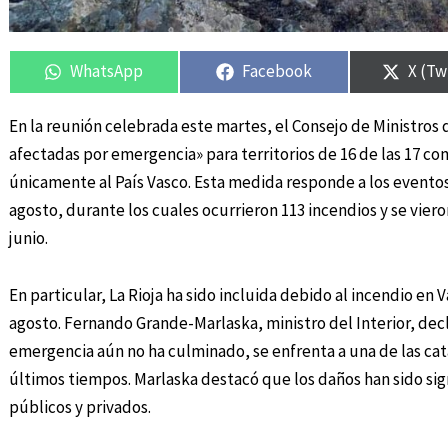
Compartir
Compartir
Compartir
Compartir
Compa
Compa
en
en
en
en
en
en
WhatsApp
Facebook
X (Tw
En la reunión celebrada este martes, el Consejo de Ministros
afectadas por emergencia» para territorios de 16 de las 17 
únicamente al País Vasco. Esta medida responde a los eventos c
agosto, durante los cuales ocurrieron 113 incendios y se vieron
junio.
En particular, La Rioja ha sido incluida debido al incendio en 
agosto. Fernando Grande-Marlaska, ministro del Interior, dec
emergencia aún no ha culminado, se enfrenta a una de las ca
últimos tiempos. Marlaska destacó que los daños han sido sig
públicos y privados.