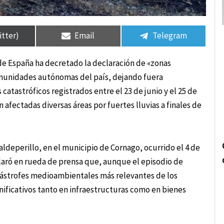
rtir
rtir
Compartir
Compartir
Compartir
Compartir
en
en
en
en
itter)
Email
Telegram
 de España ha decretado la declaración de «zonas
comunidades autónomas del país, dejando fuera
atastróficos registrados entre el 23 de junio y el 25 de
 afectadas diversas áreas por fuertes lluvias a finales de
Valdeperillo, en el municipio de Cornago, ocurrido el 4 de
laró en rueda de prensa que, aunque el episodio de
tástrofes medioambientales más relevantes de los
nificativos tanto en infraestructuras como en bienes