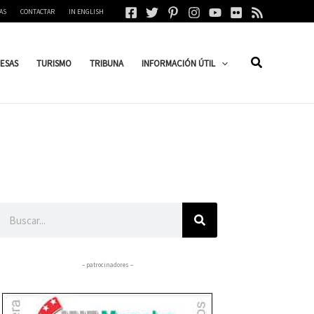
AS
CONTACTAR
IN ENGLISH
ESAS
TURISMO
TRIBUNA
INFORMACIÓN ÚTIL
Buscar
– patrocinadores –