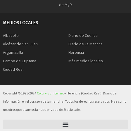
de MyR
MEDIOS LOCALES
Albacete
Diario de Cuenca
Alcázar de San Juan
Diario de La Mancha
Argamasilla
Herencia
Campo de Criptana
Más medios locales...
Ciudad Real
Copyright © 1995-2024
Color vivo Internet
– Herencia (Ciudad Real). Diario de
información en el corazón de la mancha. Todos los derechos reservados. Haz como
nosotros que usamos la nube privada de Stackscale.