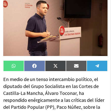
Compartir
Compartir
Compartir
Compartir
Compa
WhatsApp
Facebook
X
Email
Tele
en
en
en
en
en
(Twitter)
En medio de un tenso intercambio político, el
diputado del Grupo Socialista en las Cortes de
Castilla-La Mancha, Álvaro Toconar, ha
respondido enérgicamente a las críticas del líder
del Partido Popular (PP), Paco Núñez, sobre la