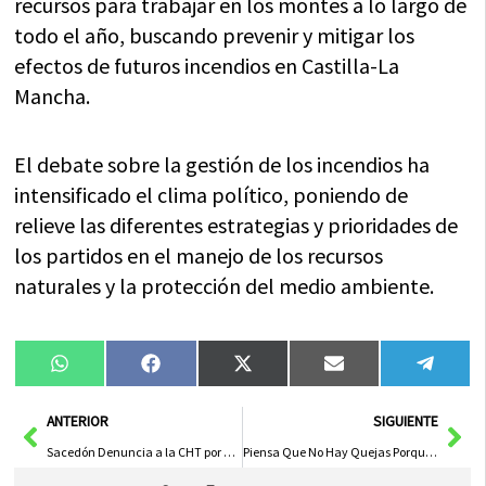
recursos para trabajar en los montes a lo largo de
todo el año, buscando prevenir y mitigar los
efectos de futuros incendios en Castilla-La
Mancha.
El debate sobre la gestión de los incendios ha
intensificado el clima político, poniendo de
relieve las diferentes estrategias y prioridades de
los partidos en el manejo de los recursos
naturales y la protección del medio ambiente.
Compartir
Compartir
Compartir
Compartir
Compa
WhatsApp
Facebook
X
Email
Tele
en
en
en
en
en
(Twitter)
Ant
Sig
ANTERIOR
SIGUIENTE
Sacedón Denuncia a la CHT por el Mal Estado de los Accesos al Embalse de Entrepeñas que Sufren los Navegantes
Piensa Que No Hay Quejas Porque No Ha Pisado Terreno