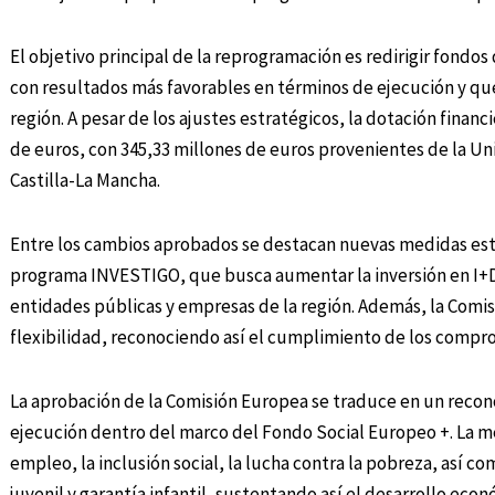
El objetivo principal de la reprogramación es redirigir fond
con resultados más favorables en términos de ejecución y que
región. A pesar de los ajustes estratégicos, la dotación financ
de euros, con 345,33 millones de euros provenientes de la Uni
Castilla-La Mancha.
Entre los cambios aprobados se destacan nuevas medidas estr
programa INVESTIGO, que busca aumentar la inversión en I+D
entidades públicas y empresas de la región. Además, la Comis
flexibilidad, reconociendo así el cumplimiento de los compro
La aprobación de la Comisión Europea se traduce en un recono
ejecución dentro del marco del Fondo Social Europeo +. La m
empleo, la inclusión social, la lucha contra la pobreza, así 
juvenil y garantía infantil, sustentando así el desarrollo econ