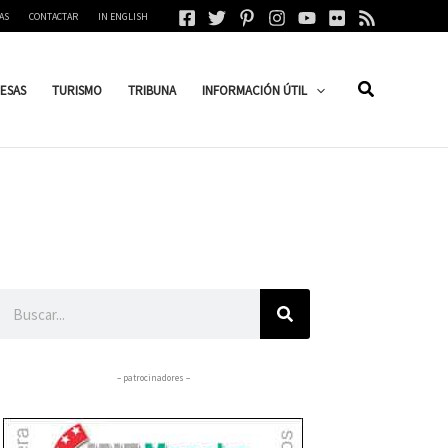
AS
CONTACTAR
IN ENGLISH
ESAS
TURISMO
TRIBUNA
INFORMACIÓN ÚTIL
Buscar
– patrocinadores –