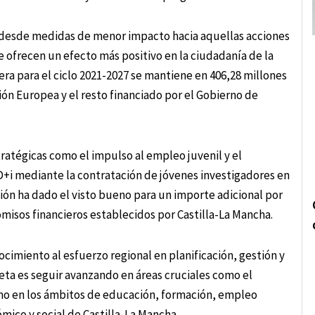
os desde medidas de menor impacto hacia aquellas acciones
 ofrecen un efecto más positivo en la ciudadanía de la
iera para el ciclo 2021-2027 se mantiene en 406,28 millones
ón Europea y el resto financiado por el Gobierno de
atégicas como el impulso al empleo juvenil y el
+i mediante la contratación de jóvenes investigadores en
ión ha dado el visto bueno para un importe adicional por
misos financieros establecidos por Castilla-La Mancha.
cimiento al esfuerzo regional en planificación, gestión y
eta es seguir avanzando en áreas cruciales como el
como en los ámbitos de educación, formación, empleo
ómico y social de Castilla-La Mancha.