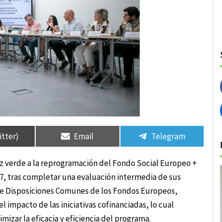
rtir
rtir
Compartir
Compartir
Compartir
Compartir
en
en
en
en
itter)
Email
Telegram
uz verde a la reprogramación del Fondo Social Europeo +
7, tras completar una evaluación intermedia de sus
de Disposiciones Comunes de los Fondos Europeos,
l impacto de las iniciativas cofinanciadas, lo cual
zar la eficacia y eficiencia del programa.