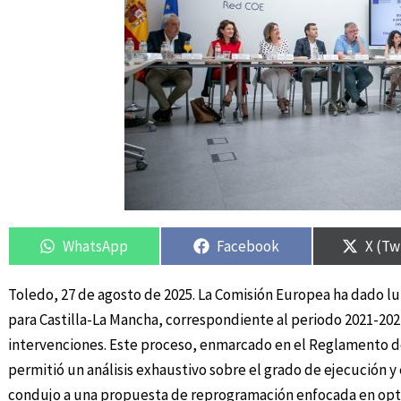
Compartir
Compartir
Compartir
Compartir
Compa
Compa
en
en
en
en
en
en
WhatsApp
Facebook
X (Tw
Toledo, 27 de agosto de 2025. La Comisión Europea ha dado l
para Castilla-La Mancha, correspondiente al periodo 2021-202
intervenciones. Este proceso, enmarcado en el Reglamento 
permitió un análisis exhaustivo sobre el grado de ejecución y e
condujo a una propuesta de reprogramación enfocada en optimi