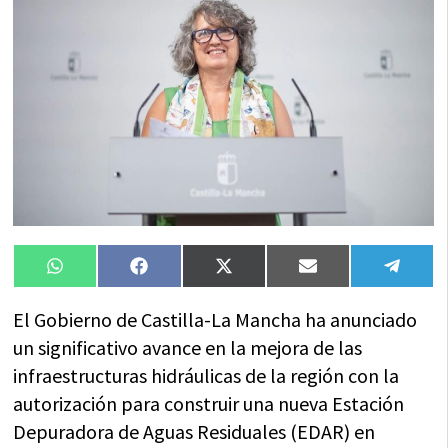
Compartir
Compartir
Compartir
Compartir
Compa
WhatsApp
Facebook
X
Email
Tele
en
en
en
en
en
(Twitter)
El Gobierno de Castilla-La Mancha ha anunciado
un significativo avance en la mejora de las
infraestructuras hidráulicas de la región con la
autorización para construir una nueva Estación
Depuradora de Aguas Residuales (EDAR) en