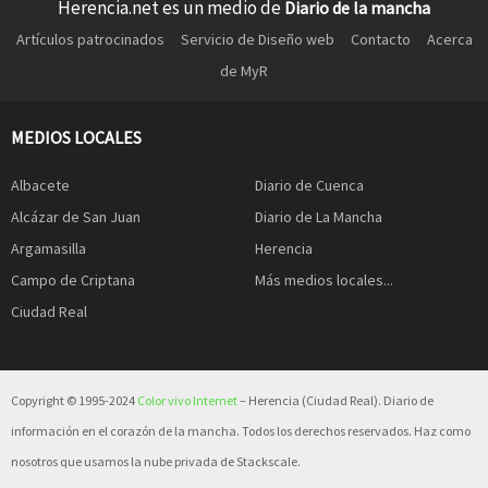
Herencia.net es un medio de
Diario de la mancha
Artículos patrocinados
Servicio de Diseño web
Contacto
Acerca
de MyR
MEDIOS LOCALES
Albacete
Diario de Cuenca
Alcázar de San Juan
Diario de La Mancha
Argamasilla
Herencia
Campo de Criptana
Más medios locales...
Ciudad Real
Copyright © 1995-2024
Color vivo Internet
– Herencia (Ciudad Real). Diario de
información en el corazón de la mancha. Todos los derechos reservados. Haz como
nosotros que usamos la nube privada de Stackscale.