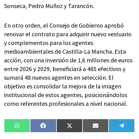
Sonseca, Pedro Muñoz y Tarancón.
En otro orden, el Consejo de Gobierno aprobó
renovar el contrato para adquirir nuevo vestuario
y complementos para los agentes
medioambientales de Castilla-La Mancha. Esta
acción, con una inversión de 1,6 millones de euros
entre 2026 y 2029, beneficiará a 485 efectivos y
sumará 48 nuevos agentes en selección. El
objetivo es consolidar la mejora de la imagen
institucional de estos agentes, posicionándolos
como referentes profesionales a nivel nacional.
Compartir
Compartir
Compartir
Compartir
Compa
WhatsApp
Facebook
X
Email
Tele
en
en
en
en
en
(Twitter)