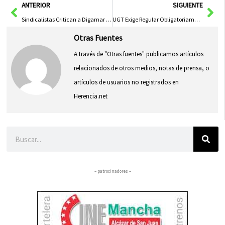
Ant
Sig
ANTERIOR
SIGUIENTE
Sindicalistas Critican a Digamar por Falta de Acción en Conflicto del Transporte Sanitario en CLM
UGT Exige Regular Obligatoriamente la Desconexión Digital en el Trabajo
Otras Fuentes
A través de "Otras fuentes" publicamos artículos
relacionados de otros medios, notas de prensa, o
artículos de usuarios no registrados en
Herencia.net
Buscar
– patrocinadores –