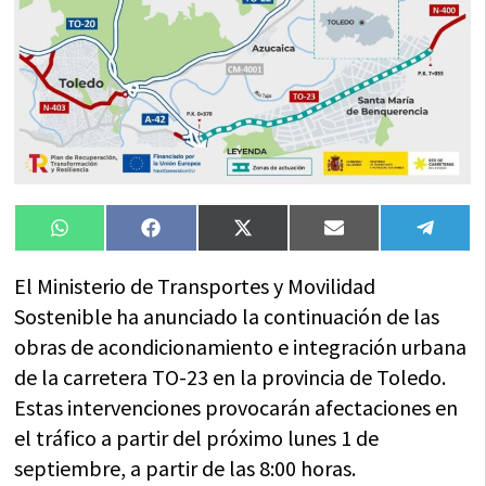
Compartir
Compartir
Compartir
Compartir
Compa
WhatsApp
Facebook
X
Email
Tele
en
en
en
en
en
(Twitter)
El Ministerio de Transportes y Movilidad
Sostenible ha anunciado la continuación de las
obras de acondicionamiento e integración urbana
de la carretera TO-23 en la provincia de Toledo.
Estas intervenciones provocarán afectaciones en
el tráfico a partir del próximo lunes 1 de
septiembre, a partir de las 8:00 horas.