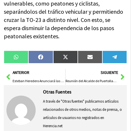
vulnerables, como peatones y ciclistas,
separándolos del tráfico vehicular y permitiendo
cruzar la TO-23 a distinto nivel. Con esto, se
espera disminuir la dependencia de los pasos
peatonales existentes.
Compartir
Compartir
Compartir
Compartir
Compa
WhatsApp
Facebook
X
Email
Tele
en
en
en
en
en
(Twitter)
Ant
Sig
ANTERIOR
SIGUIENTE
Esteban Heredero Anunciará las Fiestas de Los Yébenes que Comienzan el 10 de Septiembre
Reunión del Alcalde de Puertollano con la directiva del club de baloncesto en silla de ruedas
Otras Fuentes
A través de "Otras fuentes" publicamos artículos
relacionados de otros medios, notas de prensa, o
artículos de usuarios no registrados en
Herencia.net