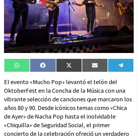
Compartir
Compartir
Compartir
Compartir
Compa
WhatsApp
Facebook
X
Email
Tele
en
en
en
en
en
(Twitter)
El evento «Mucho Pop» levantó el telón del
OktoberFest en la Concha de la Música con una
vibrante selección de canciones que marcaron los
años 80 y 90. Desde icónicos temas como «Chica
de Ayer» de Nacha Pop hasta el inolvidable
«Chiquilla» de Seguridad Social, el primer
concierto de la celebración ofreció un verdadero