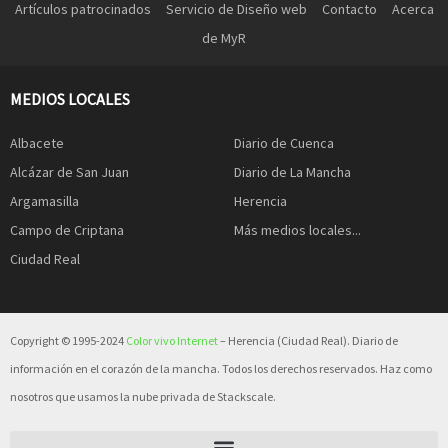
Artículos patrocinados
Servicio de Diseño web
Contacto
Acerca
de MyR
MEDIOS LOCALES
Albacete
Diario de Cuenca
Alcázar de San Juan
Diario de La Mancha
Argamasilla
Herencia
Campo de Criptana
Más medios locales...
Ciudad Real
Copyright © 1995-2024
Color vivo Internet
– Herencia (Ciudad Real). Diario de
información en el corazón de la mancha. Todos los derechos reservados. Haz como
nosotros que usamos la nube privada de Stackscale.