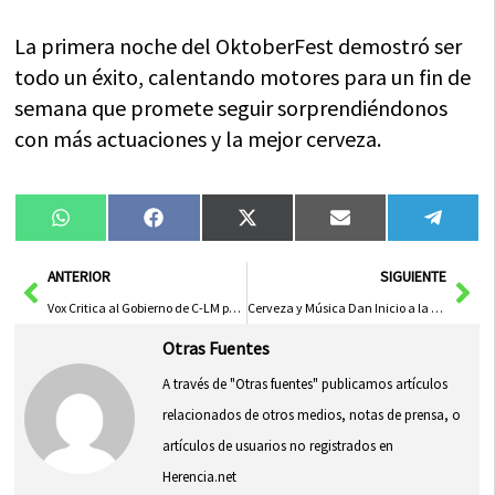
La primera noche del OktoberFest demostró ser
todo un éxito, calentando motores para un fin de
semana que promete seguir sorprendiéndonos
con más actuaciones y la mejor cerveza.
Compartir
Compartir
Compartir
Compartir
Compa
WhatsApp
Facebook
X
Email
Tele
en
en
en
en
en
(Twitter)
Ant
Sig
ANTERIOR
SIGUIENTE
Vox Critica al Gobierno de C-LM por «Olvidar» Prioridades Reales de los Castellanomanchegos
Cerveza y Música Dan Inicio a la Fiesta
Otras Fuentes
A través de "Otras fuentes" publicamos artículos
relacionados de otros medios, notas de prensa, o
artículos de usuarios no registrados en
Herencia.net