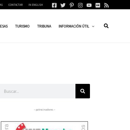
AS
CONTACTAR
IN ENGLISH
ESAS
TURISMO
TRIBUNA
INFORMACIÓN ÚTIL
Buscar
– patrocinadores –