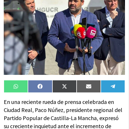
Compartir
Compartir
Compartir
Compartir
Compa
WhatsApp
Facebook
X
Email
Tele
en
en
en
en
en
(Twitter)
En una reciente rueda de prensa celebrada en
Ciudad Real, Paco Núñez, presidente regional del
Partido Popular de Castilla-La Mancha, expresó
su creciente inquietud ante el incremento de