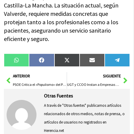
Castilla-La Mancha. La situación actual, según
Valverde, requiere medidas concretas que
protejan tanto a los profesionales como a los
pacientes, asegurando un servicio sanitario
eficiente y seguro.
Compartir
Compartir
Compartir
Compartir
Compa
WhatsApp
Facebook
X
Email
Tele
en
en
en
en
en
(Twitter)
Ant
Sig
ANTERIOR
SIGUIENTE
PSOE Critica el «Populismo» del PP y Enfatiza un Curso Político Enfocado en el Progreso de C-LM
UGT y CCOO Instan a Empresas a Priorizar la Seguridad Laboral y Prevenir Riesgos Mortales
Otras Fuentes
A través de "Otras fuentes" publicamos artículos
relacionados de otros medios, notas de prensa, o
artículos de usuarios no registrados en
Herencia.net