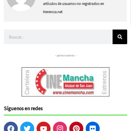
artículos de usuarios no registrados en
Herencia.net
Buscar
– patrocinadores –
Síguenos en redes
F
T
Y
I
P
F