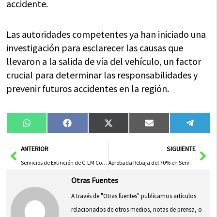
accidente.
Las autoridades competentes ya han iniciado una
investigación para esclarecer las causas que
llevaron a la salida de vía del vehículo, un factor
crucial para determinar las responsabilidades y
prevenir futuros accidentes en la región.
Compartir
Compartir
Compartir
Compartir
Compa
WhatsApp
Facebook
X
Email
Tele
en
en
en
en
en
(Twitter)
Ant
Sig
ANTERIOR
SIGUIENTE
Servicios de Extinción de C-LM Combaten Incendios en Hellín y Loranca de Tajuña
Aprobada Rebaja del 70% en Servicio de Medicina Deportiva en Toledo
Otras Fuentes
A través de "Otras fuentes" publicamos artículos
relacionados de otros medios, notas de prensa, o