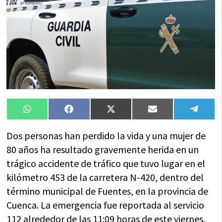
Compartir
Compartir
Compartir
Compartir
Compa
WhatsApp
Facebook
X
Email
Tele
en
en
en
en
en
(Twitter)
Dos personas han perdido la vida y una mujer de
80 años ha resultado gravemente herida en un
trágico accidente de tráfico que tuvo lugar en el
kilómetro 453 de la carretera N-420, dentro del
término municipal de Fuentes, en la provincia de
Cuenca. La emergencia fue reportada al servicio
112 alrededor de las 11:09 horas de este viernes.