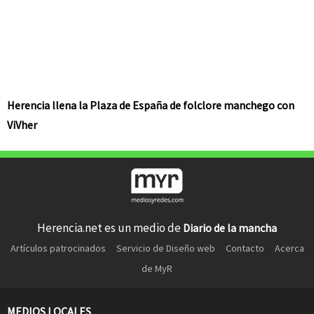
Herencia llena la Plaza de España de folclore manchego con
ViVher
Herencia.net es un medio de
Diario de la mancha
Artículos patrocinados
Servicio de Diseño web
Contacto
Acerca
de MyR
MEDIOS LOCALES