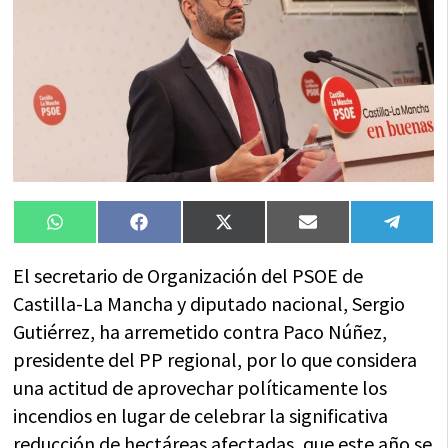
Compartir
Compartir
Compartir
Compartir
Compa
WhatsApp
Facebook
X
Email
Tele
en
en
en
en
en
(Twitter)
El secretario de Organización del PSOE de
Castilla-La Mancha y diputado nacional, Sergio
Gutiérrez, ha arremetido contra Paco Núñez,
presidente del PP regional, por lo que considera
una actitud de aprovechar políticamente los
incendios en lugar de celebrar la significativa
reducción de hectáreas afectadas, que este año se