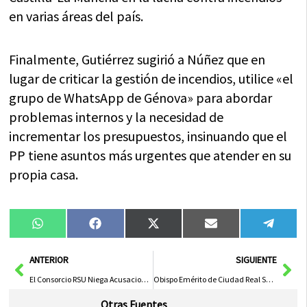
en varias áreas del país.
Finalmente, Gutiérrez sugirió a Núñez que en
lugar de criticar la gestión de incendios, utilice «el
grupo de WhatsApp de Génova» para abordar
problemas internos y la necesidad de
incrementar los presupuestos, insinuando que el
PP tiene asuntos más urgentes que atender en su
propia casa.
Compartir
Compartir
Compartir
Compartir
Compa
WhatsApp
Facebook
X
Email
Tele
en
en
en
en
en
(Twitter)
Ant
Sig
ANTERIOR
SIGUIENTE
El Consorcio RSU Niega Acusaciones del Ayuntamiento de Valdepeñas sobre Recogida de Basura
Obispo Emérito de Ciudad Real Se Recupera Estable y Animado Tras Hospitalización
Otras Fuentes