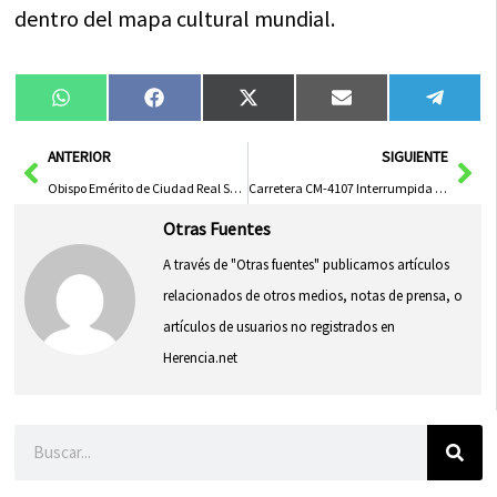
dentro del mapa cultural mundial.
Compartir
Compartir
Compartir
Compartir
Compa
WhatsApp
Facebook
X
Email
Tele
en
en
en
en
en
(Twitter)
Ant
Sig
ANTERIOR
SIGUIENTE
Obispo Emérito de Ciudad Real Se Recupera Estable y Animado Tras Hospitalización
Carretera CM-4107 Interrumpida en Daimiel por Incendio de Rastrojo Próximo
Otras Fuentes
A través de "Otras fuentes" publicamos artículos
relacionados de otros medios, notas de prensa, o
artículos de usuarios no registrados en
Herencia.net
Buscar