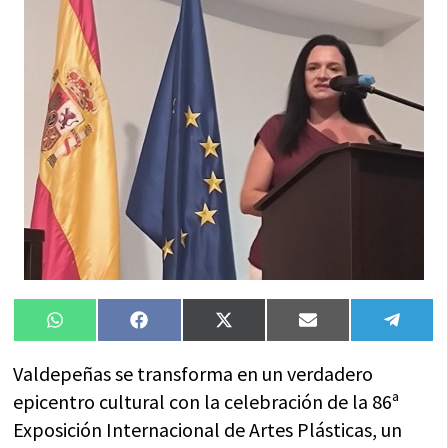
Compartir
Compartir
Compartir
Compartir
Compa
WhatsApp
Facebook
X
Email
Tele
en
en
en
en
en
(Twitter)
Valdepeñas se transforma en un verdadero
epicentro cultural con la celebración de la 86ª
Exposición Internacional de Artes Plásticas, un