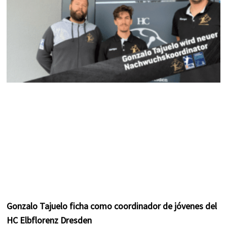
m
t
Gonzalo Tajuelo ficha como coordinador de jóvenes del
HC Elbflorenz Dresden