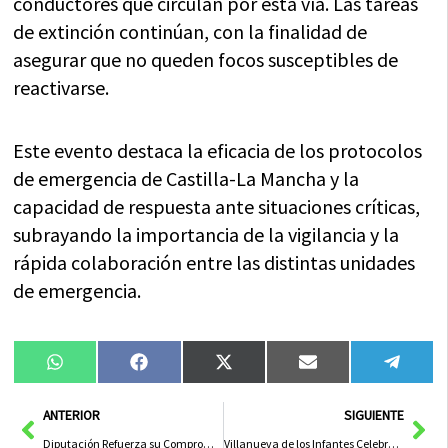
conductores que circulan por esta vía. Las tareas
de extinción continúan, con la finalidad de
asegurar que no queden focos susceptibles de
reactivarse.
Este evento destaca la eficacia de los protocolos
de emergencia de Castilla-La Mancha y la
capacidad de respuesta ante situaciones críticas,
subrayando la importancia de la vigilancia y la
rápida colaboración entre las distintas unidades
de emergencia.
Compartir
Compartir
Compartir
Compartir
Compa
WhatsApp
Facebook
X
Email
Tele
en
en
en
en
en
(Twitter)
Ant
Sig
ANTERIOR
SIGUIENTE
Diputación Refuerza su Compromiso Cultural en la 86ª Exposición de Artes Plásticas en Valdepeñas
Villanueva de los Infantes Celebra la Fiesta del Pimiento con Todo el Pueblo Involucrado