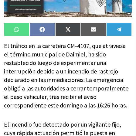
Compartir
Compartir
Compartir
Compartir
Compa
WhatsApp
Facebook
X
Email
Tele
en
en
en
en
en
(Twitter)
El tráfico en la carretera CM-4107, que atraviesa
el término municipal de Daimiel, ha sido
restablecido luego de experimentar una
interrupción debido a un incendio de rastrojo
declarado en las inmediaciones. La emergencia
obligó a las autoridades a cerrar temporalmente
el paso vehicular, tras recibir el aviso
correspondiente este domingo a las 16:26 horas.
El incendio fue detectado por un vigilante fijo,
cuya rápida actuación permitió la puesta en