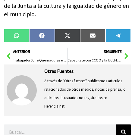
de la Junta a la cultura y la igualdad de género en
el municipio.
Compartir
Compartir
Compartir
Compartir
Compa
WhatsApp
Facebook
X
Email
Tele
en
en
en
en
en
(Twitter)
Ant
Sig
ANTERIOR
SIGUIENTE
Trabajador Sufre Quemaduras en Ambas Manos por Agua Hirviendo en Guadalajara
Capacítate con CCOO y la UCLM: Una Oportunidad Única de Formación
Otras Fuentes
A través de "Otras fuentes" publicamos artículos
relacionados de otros medios, notas de prensa, o
artículos de usuarios no registrados en
Herencia.net
Buscar