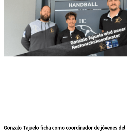
k
a
s
m
t
Gonzalo Tajuelo ficha como coordinador de jóvenes del