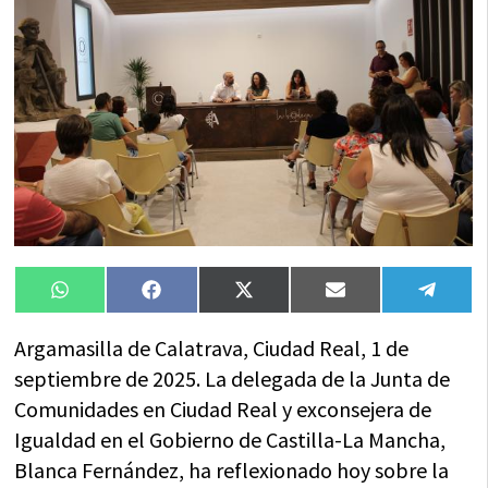
Compartir
Compartir
Compartir
Compartir
Compa
WhatsApp
Facebook
X
Email
Tele
en
en
en
en
en
(Twitter)
Argamasilla de Calatrava, Ciudad Real, 1 de
septiembre de 2025. La delegada de la Junta de
Comunidades en Ciudad Real y exconsejera de
Igualdad en el Gobierno de Castilla-La Mancha,
Blanca Fernández, ha reflexionado hoy sobre la