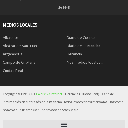
de MyR
MEDIOS LOCALES
Albacete
Diario de Cuenca
Alcázar de San Juan
Diario de La Mancha
Argamasilla
Herencia
Campo de Criptana
Más medios locales...
Ciudad Real
Copyright © 1995-2024
Color vivo Internet
– Herencia (Ciudad Real). Diario de
información en el corazón de la mancha. Todos los derechos reservados. Haz como
nosotros que usamos la nube privada de Stackscale.