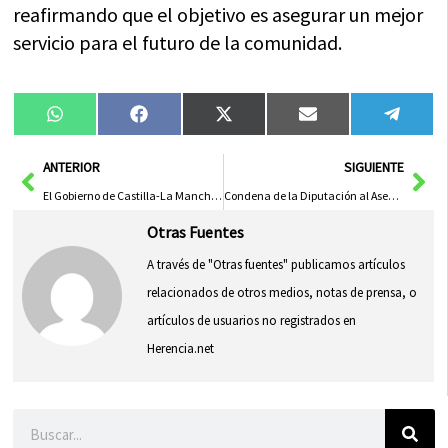
reafirmando que el objetivo es asegurar un mejor
servicio para el futuro de la comunidad.
Compartir
Compartir
Compartir
Compartir
Compa
WhatsApp
Facebook
X
Email
Tele
en
en
en
en
en
(Twitter)
Ant
Sig
ANTERIOR
SIGUIENTE
El Gobierno de Castilla-La Mancha Fomenta la Juventud Rural en Ciudad Real con Actividades Dinámicas
Condena de la Diputación al Asesinato Machista y Llamado a la Unidad contra la Violencia de Género
Otras Fuentes
A través de "Otras fuentes" publicamos artículos
relacionados de otros medios, notas de prensa, o
artículos de usuarios no registrados en
Herencia.net
Buscar