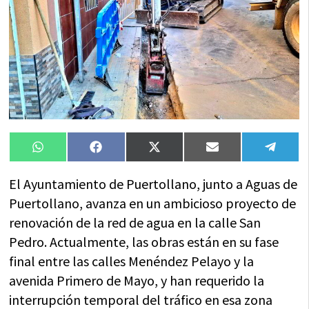
Compartir
Compartir
Compartir
Compartir
Compa
WhatsApp
Facebook
X
Email
Tele
en
en
en
en
en
(Twitter)
El Ayuntamiento de Puertollano, junto a Aguas de
Puertollano, avanza en un ambicioso proyecto de
renovación de la red de agua en la calle San
Pedro. Actualmente, las obras están en su fase
final entre las calles Menéndez Pelayo y la
avenida Primero de Mayo, y han requerido la
interrupción temporal del tráfico en esa zona