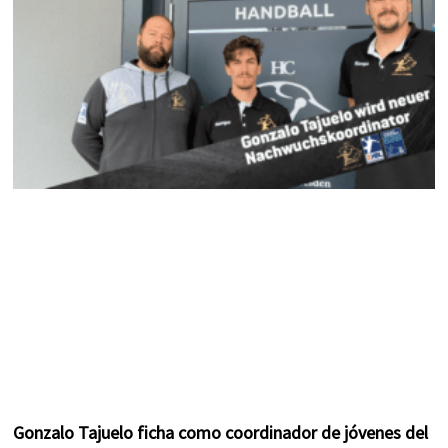
k
a
s
m
t
Gonzalo Tajuelo ficha como coordinador de jóvenes del