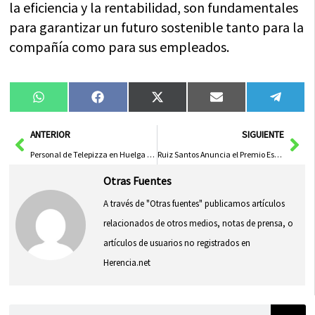
la eficiencia y la rentabilidad, son fundamentales
para garantizar un futuro sostenible tanto para la
compañía como para sus empleados.
Compartir
Compartir
Compartir
Compartir
Compa
WhatsApp
Facebook
X
Email
Tele
en
en
en
en
en
(Twitter)
Ant
Sig
ANTERIOR
SIGUIENTE
Personal de Telepizza en Huelga Durante la Feria de Albacete por Impago de Salarios
Ruiz Santos Anuncia el Premio Especial del 20 Aniversario para el ‘Certamen de Pintura Rápida Feria de Albacete’ en 2026
Otras Fuentes
A través de "Otras fuentes" publicamos artículos
relacionados de otros medios, notas de prensa, o
artículos de usuarios no registrados en
Herencia.net
Buscar