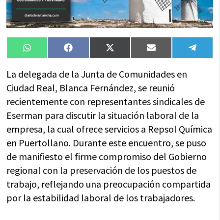
Compartir
Compartir
Compartir
Compartir
Compa
WhatsApp
Facebook
X
Email
Tele
en
en
en
en
en
(Twitter)
La delegada de la Junta de Comunidades en
Ciudad Real, Blanca Fernández, se reunió
recientemente con representantes sindicales de
Eserman para discutir la situación laboral de la
empresa, la cual ofrece servicios a Repsol Química
en Puertollano. Durante este encuentro, se puso
de manifiesto el firme compromiso del Gobierno
regional con la preservación de los puestos de
trabajo, reflejando una preocupación compartida
por la estabilidad laboral de los trabajadores.