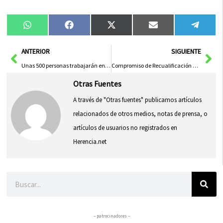
Compartir
Compartir
Compartir
Compartir
Compa
WhatsApp
Facebook
X
Email
Tele
en
en
en
en
en
(Twitter)
Ant
Sig
ANTERIOR
SIGUIENTE
Unas 500 personas trabajarán en los servicios de limpieza y conservación de zonas verdes durante la Feria de Albacete
Compromiso de Recualificación para Trabajadores de Eserman en Puertollano
Otras Fuentes
A través de "Otras fuentes" publicamos artículos
relacionados de otros medios, notas de prensa, o
artículos de usuarios no registrados en
Herencia.net
Buscar
– patrocinadores –