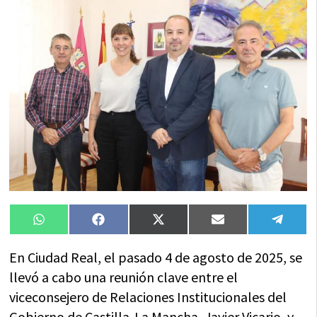
Compartir
Compartir
Compartir
Compartir
Compa
WhatsApp
Facebook
X
Email
Tele
en
en
en
en
en
(Twitter)
En Ciudad Real, el pasado 4 de agosto de 2025, se
llevó a cabo una reunión clave entre el
viceconsejero de Relaciones Institucionales del
Gobierno de Castilla-La Mancha, Javier Vicario, y