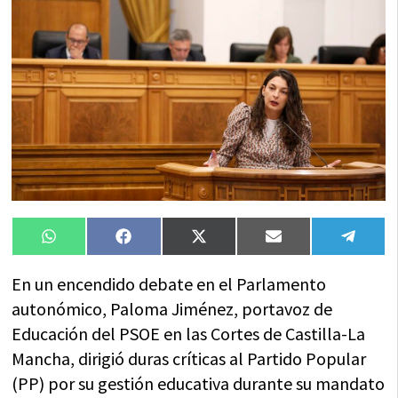
Compartir
Compartir
Compartir
Compartir
Compa
WhatsApp
Facebook
X
Email
Tele
en
en
en
en
en
(Twitter)
En un encendido debate en el Parlamento
autonómico, Paloma Jiménez, portavoz de
Educación del PSOE en las Cortes de Castilla-La
Mancha, dirigió duras críticas al Partido Popular
(PP) por su gestión educativa durante su mandato