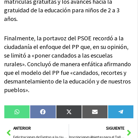
matrículas gratuitas y los avances hacia la
gratuidad de la educación para niños de 2 a 3
años.
Finalmente, la portavoz del PSOE recordó a la
ciudadanía el enfoque del PP que, en su opinión,
se limitó a «poner candados a las escuelas
rurales». Concluyó de manera enfática afirmando
que el modelo del PP fue «candados, recortes y
desmantelamiento de la educación y de nuestros
pueblos».
Compartir
Compartir
Compartir
Compartir
Compa
WhatsApp
Facebook
X
Email
Tele
en
en
en
en
en
(Twitter)
Ant
Sig
ANTERIOR
SIGUIENTE
Felicitaciones de Fiestas a la ciudadanía de Puertollano por parte del alcalde
Inscripciones Abiertas para el Taller de Artes Escénicas en Bolaños de Calatrava a Finales de Mes