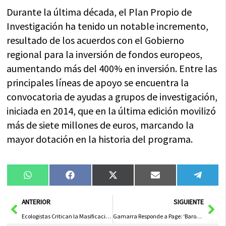
Durante la última década, el Plan Propio de
Investigación ha tenido un notable incremento,
resultado de los acuerdos con el Gobierno
regional para la inversión de fondos europeos,
aumentando más del 400% en inversión. Entre las
principales líneas de apoyo se encuentra la
convocatoria de ayudas a grupos de investigación,
iniciada en 2014, que en la última edición movilizó
más de siete millones de euros, marcando la
mayor dotación en la historia del programa.
Compartir
Compartir
Compartir
Compartir
Compa
WhatsApp
Facebook
X
Email
Tele
en
en
en
en
en
(Twitter)
Ant
Sig
ANTERIOR
SIGUIENTE
Ecologistas Critican la Masificación Turística de la Feria de Albacete que Desplaza a la Población Local
Gamarra Responde a Page: ‘Barones’ del PP Son «Autónomos» y Defienden «Lo Justo» al Rechazar la Quita