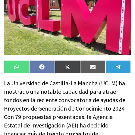
Compartir
Compartir
Compartir
Compartir
Compa
WhatsApp
Facebook
X
Email
Tele
en
en
en
en
en
(Twitter)
La Universidad de Castilla-La Mancha (UCLM) ha
mostrado una notable capacidad para atraer
fondos en la reciente convocatoria de ayudas de
Proyectos de Generación de Conocimiento 2024.
Con 79 propuestas presentadas, la Agencia
Estatal de Investigación (AEI) ha decidido
financiar más de treinta proyectos de