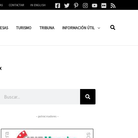
AS
CONTACTAR
IN ENGLISH
ESAS
TURISMO
TRIBUNA
INFORMACIÓN ÚTIL
x
Buscar
– patrocinadores –