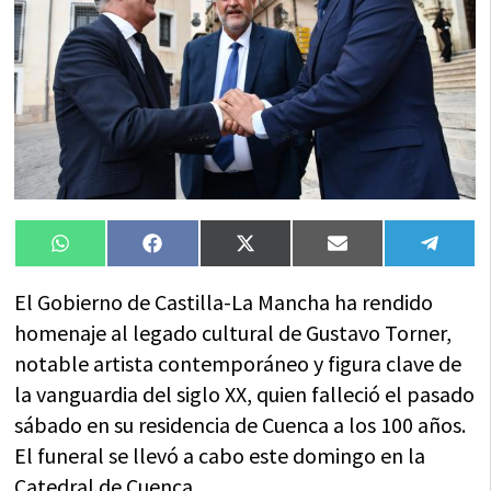
Compartir
Compartir
Compartir
Compartir
Compa
WhatsApp
Facebook
X
Email
Tele
en
en
en
en
en
(Twitter)
El Gobierno de Castilla-La Mancha ha rendido
homenaje al legado cultural de Gustavo Torner,
notable artista contemporáneo y figura clave de
la vanguardia del siglo XX, quien falleció el pasado
sábado en su residencia de Cuenca a los 100 años.
El funeral se llevó a cabo este domingo en la
Catedral de Cuenca.