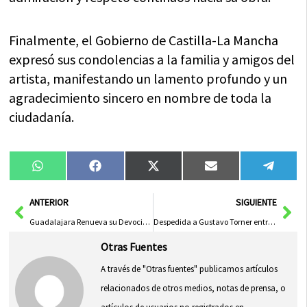
Finalmente, el Gobierno de Castilla-La Mancha
expresó sus condolencias a la familia y amigos del
artista, manifestando un lamento profundo y un
agradecimiento sincero en nombre de toda la
ciudadanía.
Compartir
Compartir
Compartir
Compartir
Compa
WhatsApp
Facebook
X
Email
Tele
en
en
en
en
en
(Twitter)
Ant
Sig
ANTERIOR
SIGUIENTE
Guadalajara Renueva su Devoción a la Virgen de la Antigua con Tradicional Ofrenda Floral
Despedida a Gustavo Torner entre Luces de la Catedral de Cuenca
Otras Fuentes
A través de "Otras fuentes" publicamos artículos
relacionados de otros medios, notas de prensa, o