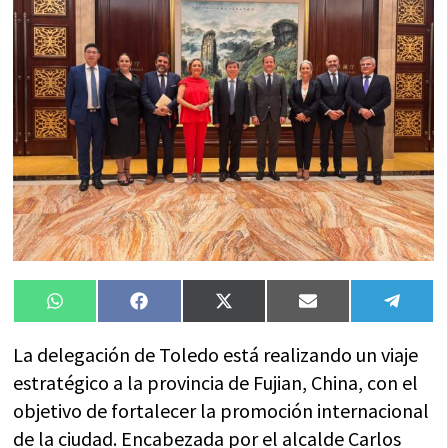
Compartir
Compartir
Compartir
Compartir
Compa
WhatsApp
Facebook
X
Email
Tele
en
en
en
en
en
(Twitter)
La delegación de Toledo está realizando un viaje
estratégico a la provincia de Fujian, China, con el
objetivo de fortalecer la promoción internacional
de la ciudad. Encabezada por el alcalde Carlos