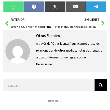
Compartir
Compartir
Compartir
Compartir
Compa
WhatsApp
Facebook
X
Email
Tele
en
en
en
en
en
(Twitter)
Ant
Sig
ANTERIOR
SIGUIENTE
Joven de 20 años Herido por Arma Blanca en el Abdomen en Talavera
Proponen Siete Años de Cárcel para Acusado de Agresión Sexual y Maltrato en Albacete
Otras Fuentes
A través de "Otras fuentes" publicamos artículos
relacionados de otros medios, notas de prensa, o
artículos de usuarios no registrados en
Herencia.net
Buscar
– patrocinadores –