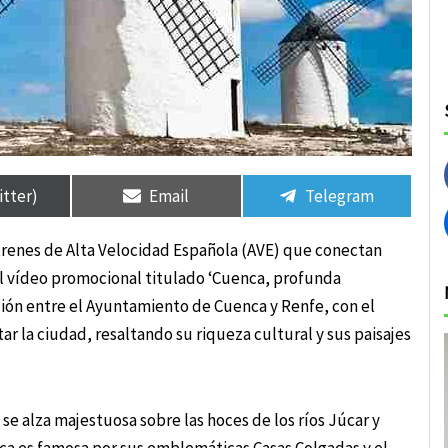
rtir
rtir
Compartir
Compartir
Compartir
Compartir
en
en
en
en
itter)
Email
Telegram
s trenes de Alta Velocidad Española (AVE) que conectan
l vídeo promocional titulado ‘Cuenca, profunda
ación entre el Ayuntamiento de Cuenca y Renfe, con el
itar la ciudad, resaltando su riqueza cultural y sus paisajes
se alza majestuosa sobre las hoces de los ríos Júcar y