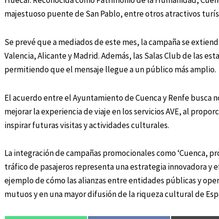
Huécar. Reconocida como Patrimonio de la Humanidad, Cuenc
majestuoso puente de San Pablo, entre otros atractivos turís
Se prevé que a mediados de este mes, la campaña se extienda 
Valencia, Alicante y Madrid. Además, las Salas Club de las esta
permitiendo que el mensaje llegue a un público más amplio.
El acuerdo entre el Ayuntamiento de Cuenca y Renfe busca no
mejorar la experiencia de viaje en los servicios AVE, al propo
inspirar futuras visitas y actividades culturales.
La integración de campañas promocionales como ‘Cuenca, pro
tráfico de pasajeros representa una estrategia innovadora y e
ejemplo de cómo las alianzas entre entidades públicas y ope
mutuos y en una mayor difusión de la riqueza cultural de Esp