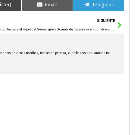
itter)
Email
Telegram
Sigui
SIGUIENTE
Zarco Destaca el Papel del Geoparque Volcanes de Calatrava en Cumbre Global sobre Patrimonio Geológico
ionados de otros medios, notas de prensa, o artículos de usuarios no