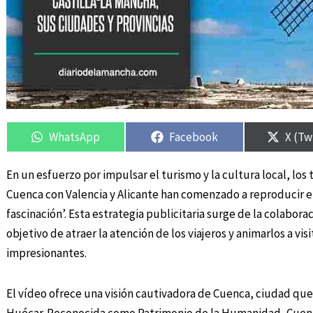
Compartir
Compartir
Compartir
Compartir
Compa
Compa
en
en
en
en
en
en
WhatsApp
Facebook
X (Tw
En un esfuerzo por impulsar el turismo y la cultura local, lo
Cuenca con Valencia y Alicante han comenzado a reproducir e
fascinación’. Esta estrategia publicitaria surge de la colabor
objetivo de atraer la atención de los viajeros y animarlos a vis
impresionantes.
El vídeo ofrece una visión cautivadora de Cuenca, ciudad que 