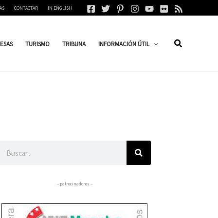
AS
CONTACTAR
IN ENGLISH
ESAS
TURISMO
TRIBUNA
INFORMACIÓN ÚTIL
Buscar
– patrocinadores –