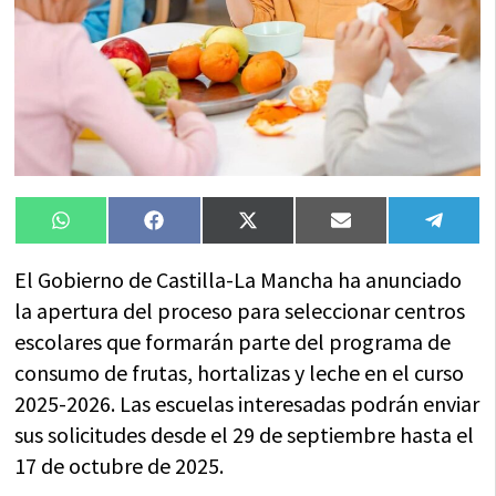
Compartir
Compartir
Compartir
Compartir
Compa
WhatsApp
Facebook
X
Email
Tele
en
en
en
en
en
(Twitter)
El Gobierno de Castilla-La Mancha ha anunciado
la apertura del proceso para seleccionar centros
escolares que formarán parte del programa de
consumo de frutas, hortalizas y leche en el curso
2025-2026. Las escuelas interesadas podrán enviar
sus solicitudes desde el 29 de septiembre hasta el
17 de octubre de 2025.