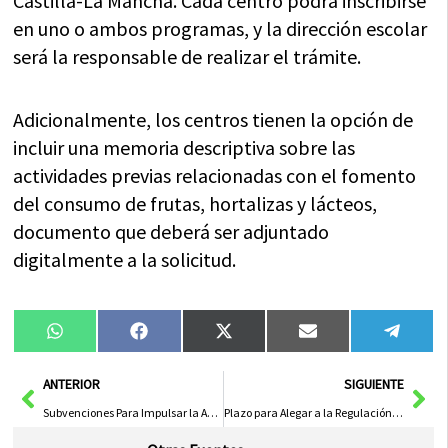
Castilla-La Mancha. Cada centro podrá inscribirse
en uno o ambos programas, y la dirección escolar
será la responsable de realizar el trámite.
Adicionalmente, los centros tienen la opción de
incluir una memoria descriptiva sobre las
actividades previas relacionadas con el fomento
del consumo de frutas, hortalizas y lácteos,
documento que deberá ser adjuntado
digitalmente a la solicitud.
Compartir
Compartir
Compartir
Compartir
Compa
WhatsApp
Facebook
X
Email
Tele
en
en
en
en
en
(Twitter)
Ant
Sig
ANTERIOR
SIGUIENTE
Subvenciones Para Impulsar la Actividad Cultural en Áreas Rurales de Castilla-La Mancha
Plazo para Alegar a la Regulación de Centros de Estética y Clínicas Dentales Abre Este Miércoles