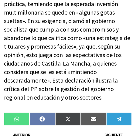
práctica, temiendo que la esperada inversión
multimillonaria se quede en «algunas gotas
sueltas». En su exigencia, clamó al gobierno
socialista que cumpla con sus compromisos y
abandone lo que califica como «una estrategia de
titulares y promesas fáciles», ya que, según su
opinión, esto juega con las expectativas de los
ciudadanos de Castilla-La Mancha, a quienes
considera que se les está «mintiendo
descaradamente». Esta declaración ilustra la
crítica del PP sobre la gestión del gobierno
regional en educación y otros sectores.
Compartir
Compartir
Compartir
Compartir
Compa
WhatsApp
Facebook
X
Email
Tele
en
en
en
en
en
(Twitter)
Ant
Sig
ANTERIOR
SIGUIENTE