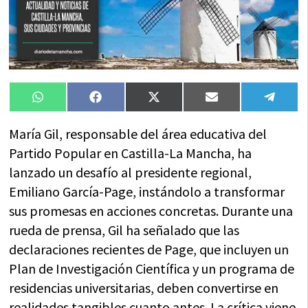
Compartir
Compartir
Compartir
Compartir
Compa
WhatsApp
Facebook
X
Email
Tele
en
en
en
en
en
(Twitter)
María Gil, responsable del área educativa del
Partido Popular en Castilla-La Mancha, ha
lanzado un desafío al presidente regional,
Emiliano García-Page, instándolo a transformar
sus promesas en acciones concretas. Durante una
rueda de prensa, Gil ha señalado que las
declaraciones recientes de Page, que incluyen un
Plan de Investigación Científica y un programa de
residencias universitarias, deben convertirse en
realidades tangibles cuanto antes. La crítica viene