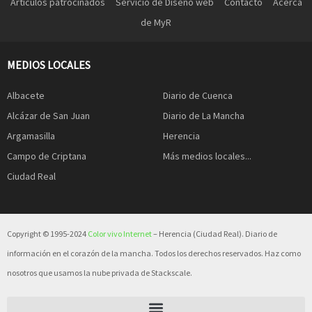
Artículos patrocinados
Servicio de Diseño web
Contacto
Acerca
de MyR
MEDIOS LOCALES
Albacete
Diario de Cuenca
Alcázar de San Juan
Diario de La Mancha
Argamasilla
Herencia
Campo de Criptana
Más medios locales...
Ciudad Real
Copyright © 1995-2024
Color vivo Internet
– Herencia (Ciudad Real). Diario de
información en el corazón de la mancha. Todos los derechos reservados. Haz como
nosotros que usamos la nube privada de Stackscale.