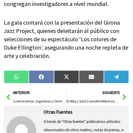
congregan investigadores a nivel mundial.
La gala contará con la presentación del Girona
Jazz Project, quienes deleitarán al público con
selecciones de su espectáculo ‘Los colores de
Duke Ellington’, asegurando una noche repleta de
arte y celebración.
Compartir
Compartir
Compartir
Compartir
Compa
WhatsApp
Facebook
X
Email
Tele
en
en
en
en
en
(Twitter)
Ant
Sig
ANTERIOR
SIGUIENTE
Cuatrocientas Jugadoras y Veinte Equipos Disputarán la Primera Liga Regional Cadete Femenina en Castilla-La Mancha
El Alba y Saúl Craviotto Refuerzan Lazos de Amistad en la Feria de Albacete
Otras Fuentes
A través de "Otras fuentes" publicamos artículos
relacionados de otros medios, notas de prensa, o