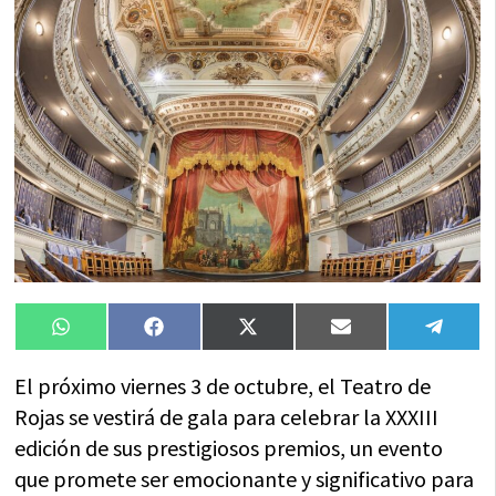
Compartir
Compartir
Compartir
Compartir
Compa
WhatsApp
Facebook
X
Email
Tele
en
en
en
en
en
(Twitter)
El próximo viernes 3 de octubre, el Teatro de
Rojas se vestirá de gala para celebrar la XXXIII
edición de sus prestigiosos premios, un evento
que promete ser emocionante y significativo para