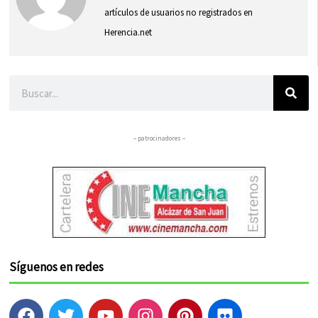
artículos de usuarios no registrados en
Herencia.net
Buscar
– patrocinadores –
Síguenos en redes
F
T
Y
I
P
F