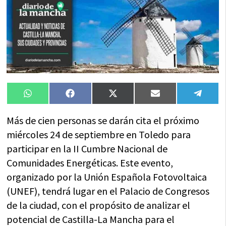
Compartir
Compartir
Compartir
Compartir
Compa
WhatsApp
Facebook
X
Email
Tele
en
en
en
en
en
(Twitter)
Más de cien personas se darán cita el próximo
miércoles 24 de septiembre en Toledo para
participar en la II Cumbre Nacional de
Comunidades Energéticas. Este evento,
organizado por la Unión Española Fotovoltaica
(UNEF), tendrá lugar en el Palacio de Congresos
de la ciudad, con el propósito de analizar el
potencial de Castilla-La Mancha para el