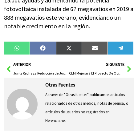
15.000 ayudas y aumentando la potencia
fotovoltaica instalada de 67 megavatios en 2019 a
888 megavatios este verano, evidenciando un
notable crecimiento en la región.
Compartir
Compartir
Compartir
Compartir
Compa
WhatsApp
Facebook
X
Email
Tele
en
en
en
en
en
(Twitter)
Ant
Sig
ANTERIOR
SIGUIENTE
Junts Rechaza Reducción de Jornada y Amenaza con Bloquear Medidas de Izquierda en C-LM
CLM Mejorará El Proyecto De Ocio Para Personas Con Discapacidad Intelectual Tras El Éxito De Su Primera Edición
Otras Fuentes
A través de "Otras fuentes" publicamos artículos
relacionados de otros medios, notas de prensa, o
artículos de usuarios no registrados en
Herencia.net