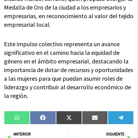
Medalla de Oro de la ciudad a los empresarios y
empresarias, en reconocimiento al valor del tejido
empresarial local.
Este impulso colectivo representa un avance
significativo en el camino hacia la equidad de
género en el ámbito empresarial, destacando la
importancia de dotar de recursos y oportunidades
a las mujeres para que puedan asumir roles de
liderazgo y contribuir al desarrollo económico de
la región.
Compartir
Compartir
Compartir
Compartir
Compa
WhatsApp
Facebook
X
Email
Tele
en
en
en
en
en
(Twitter)
Ant
Sig
ANTERIOR
SIGUIENTE