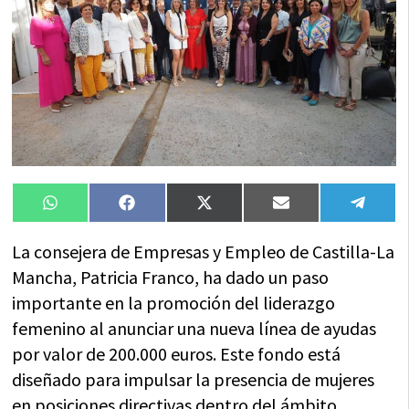
Compartir
Compartir
Compartir
Compartir
Compa
WhatsApp
Facebook
X
Email
Tele
en
en
en
en
en
(Twitter)
La consejera de Empresas y Empleo de Castilla-La
Mancha, Patricia Franco, ha dado un paso
importante en la promoción del liderazgo
femenino al anunciar una nueva línea de ayudas
por valor de 200.000 euros. Este fondo está
diseñado para impulsar la presencia de mujeres
en posiciones directivas dentro del ámbito