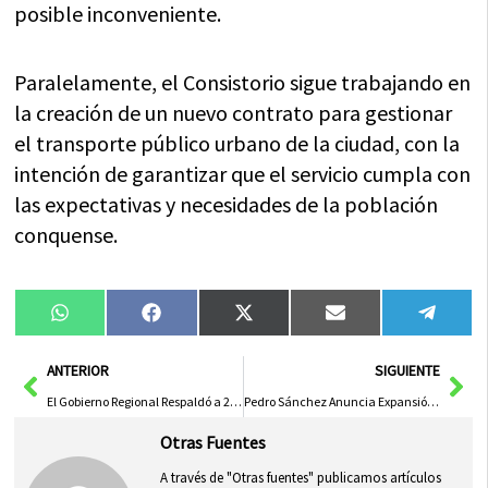
posible inconveniente.
Paralelamente, el Consistorio sigue trabajando en
la creación de un nuevo contrato para gestionar
el transporte público urbano de la ciudad, con la
intención de garantizar que el servicio cumpla con
las expectativas y necesidades de la población
conquense.
Compartir
Compartir
Compartir
Compartir
Compa
WhatsApp
Facebook
X
Email
Tele
en
en
en
en
en
(Twitter)
Ant
Sig
ANTERIOR
SIGUIENTE
El Gobierno Regional Respaldó a 251 Mujeres en Centros de Atención a Víctimas de Violencia Sexual Desde su Apertura
Pedro Sánchez Anuncia Expansión del Plan de Formación ante Emergencias para 8 Millones de Alumnos
Otras Fuentes
A través de "Otras fuentes" publicamos artículos