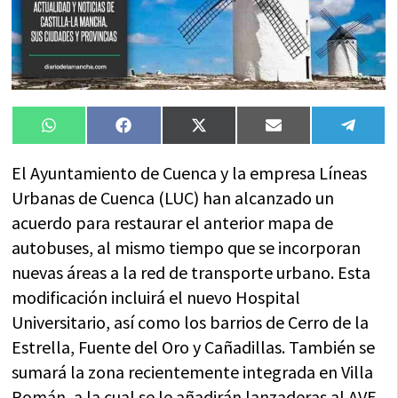
Compartir
Compartir
Compartir
Compartir
Compa
WhatsApp
Facebook
X
Email
Tele
en
en
en
en
en
(Twitter)
El Ayuntamiento de Cuenca y la empresa Líneas
Urbanas de Cuenca (LUC) han alcanzado un
acuerdo para restaurar el anterior mapa de
autobuses, al mismo tiempo que se incorporan
nuevas áreas a la red de transporte urbano. Esta
modificación incluirá el nuevo Hospital
Universitario, así como los barrios de Cerro de la
Estrella, Fuente del Oro y Cañadillas. También se
sumará la zona recientemente integrada en Villa
Román, a la cual se le añadirán lanzaderas al AVE.