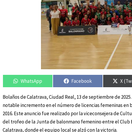
Compartir
Compartir
Compartir
Compartir
Compa
Compa
en
en
en
en
en
en
WhatsApp
Facebook
X (Tw
Bolaños de Calatrava, Ciudad Real, 13 de septiembre de 2025.
notable incremento en el número de licencias femeninas en b
2016. Este anuncio fue realizado por la viceconsejera de Cult
del trofeo de la Junta de balonmano femenino entre el Club
Calatrava, donde el equipo local se alzó con la victoria.