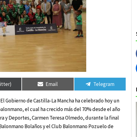
rtir
rtir
Compartir
Compartir
Compartir
Compartir
en
en
en
en
itter)
Email
Telegram
 El Gobierno de Castilla-La Mancha ha celebrado hoy un
alonmano, el cual ha crecido más del 70% desde el año
ura y Deportes, Carmen Teresa Olmedo, durante la final
 Balonmano Bolaños y el Club Balonmano Pozuelo de