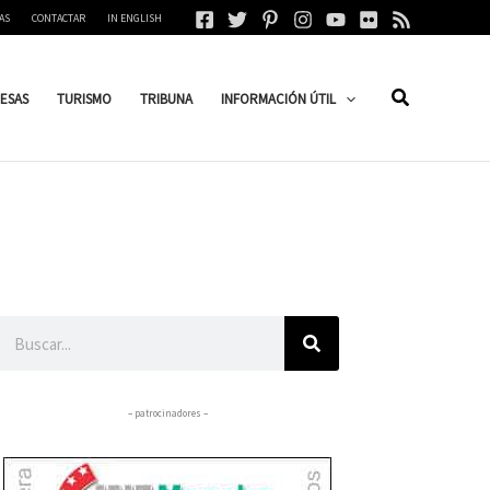
AS
CONTACTAR
IN ENGLISH
ESAS
TURISMO
TRIBUNA
INFORMACIÓN ÚTIL
Buscar
– patrocinadores –