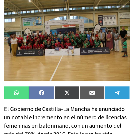
Compartir
Compartir
Compartir
Compartir
Compa
WhatsApp
Facebook
X
Email
Tele
en
en
en
en
en
(Twitter)
El Gobierno de Castilla-La Mancha ha anunciado
un notable incremento en el número de licencias
femeninas en balonmano, con un aumento del
más del 70% desde 2016. Este logro ha sido