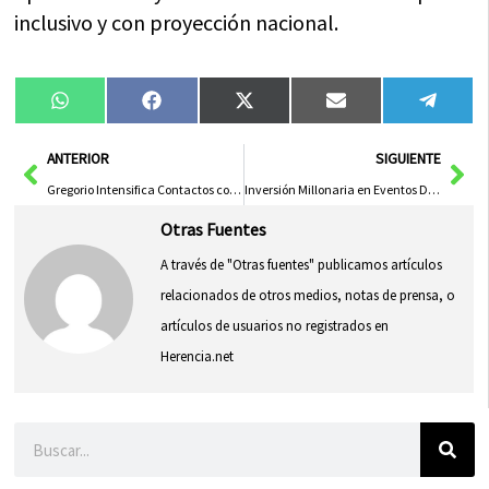
inclusivo y con proyección nacional.
Compartir
Compartir
Compartir
Compartir
Compa
WhatsApp
Facebook
X
Email
Tele
en
en
en
en
en
(Twitter)
Ant
Sig
ANTERIOR
SIGUIENTE
Gregorio Intensifica Contactos con China para Atraer Turismo a Talavera de la Reina
Inversión Millonaria en Eventos Deportivos para Impulsar el Desarrollo Rural en Castilla-La Mancha
Otras Fuentes
A través de "Otras fuentes" publicamos artículos
relacionados de otros medios, notas de prensa, o
artículos de usuarios no registrados en
Herencia.net
Buscar