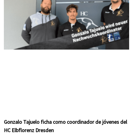
m
t
Gonzalo Tajuelo ficha como coordinador de jóvenes del
HC Elbflorenz Dresden