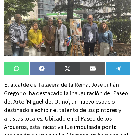
Compartir
Compartir
Compartir
Compartir
Compa
WhatsApp
Facebook
X
Email
Tele
en
en
en
en
en
(Twitter)
El alcalde de Talavera de la Reina, José Julián
Gregorio, ha destacado la inauguración del Paseo
del Arte ‘Miguel del Olmo’, un nuevo espacio
destinado a exhibir el talento de los pintores y
artistas locales. Ubicado en el Paseo de los
Arqueros, esta iniciativa fue impulsada por la