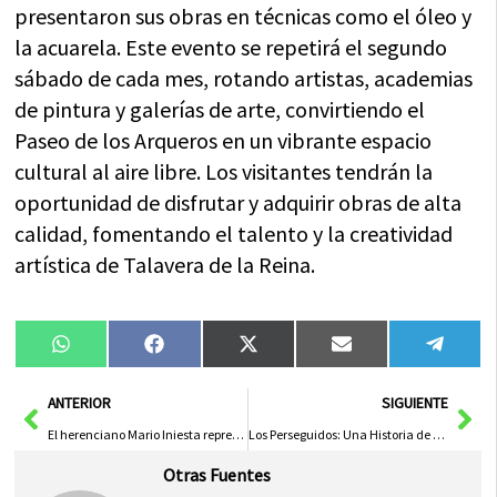
presentaron sus obras en técnicas como el óleo y
la acuarela. Este evento se repetirá el segundo
sábado de cada mes, rotando artistas, academias
de pintura y galerías de arte, convirtiendo el
Paseo de los Arqueros en un vibrante espacio
cultural al aire libre. Los visitantes tendrán la
oportunidad de disfrutar y adquirir obras de alta
calidad, fomentando el talento y la creatividad
artística de Talavera de la Reina.
Compartir
Compartir
Compartir
Compartir
Compa
WhatsApp
Facebook
X
Email
Tele
en
en
en
en
en
(Twitter)
Ant
Sig
ANTERIOR
SIGUIENTE
El herenciano Mario Iniesta representará a Castilla-La Mancha en el Campeonato de España de Pádel
Los Perseguidos: Una Historia de Valentía y Redención
Otras Fuentes