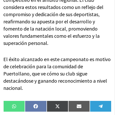
considera estos resultados como un reflejo del
compromiso y dedicación de sus deportistas,
reafirmando su apuesta por el desarrollo y
fomento de la natación local, promoviendo
valores fundamentales como el esfuerzo y la
superación personal.
El éxito alcanzado en este campeonato es motivo
de celebración para la comunidad de
Puertollano, que ve cómo su club sigue
destacándose y ganando reconocimiento a nivel
nacional.
Compartir
Compartir
Compartir
Compartir
Compa
WhatsApp
Facebook
X
Email
Tele
en
en
en
en
en
(Twitter)