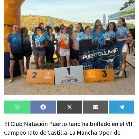
Compartir
Compartir
Compartir
Compartir
Compa
WhatsApp
Facebook
X
Email
Tele
en
en
en
en
en
(Twitter)
El Club Natación Puertollano ha brillado en el VII
Campeonato de Castilla-La Mancha Open de