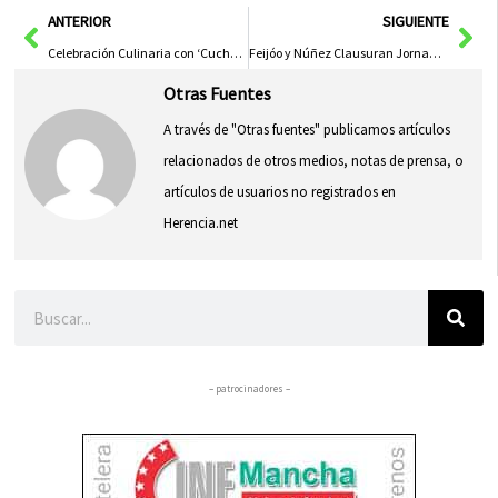
Ant
Sig
ANTERIOR
SIGUIENTE
Celebración Culinaria con ‘Cuchará y Paso Atrás’ y las Tradicionales Migas como Protagonistas
Feijóo y Núñez Clausuran Jornada del Sector Primario en Membrilla
Otras Fuentes
A través de "Otras fuentes" publicamos artículos
relacionados de otros medios, notas de prensa, o
artículos de usuarios no registrados en
Herencia.net
Buscar
– patrocinadores –