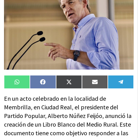
Compartir
Compartir
Compartir
Compartir
Compa
WhatsApp
Facebook
X
Email
Tele
en
en
en
en
en
(Twitter)
En un acto celebrado en la localidad de
Membrilla, en Ciudad Real, el presidente del
Partido Popular, Alberto Núñez Feijóo, anunció la
creación de un Libro Blanco del Medio Rural. Este
documento tiene como objetivo responder a las