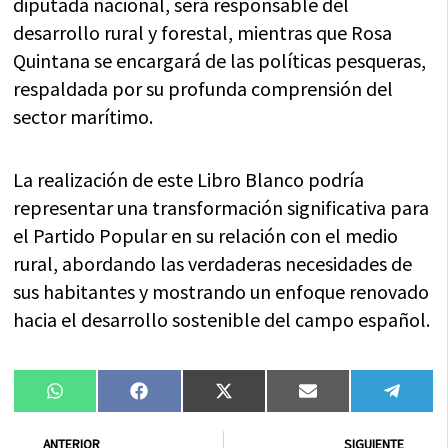
diputada nacional, será responsable del
desarrollo rural y forestal, mientras que Rosa
Quintana se encargará de las políticas pesqueras,
respaldada por su profunda comprensión del
sector marítimo.
La realización de este Libro Blanco podría
representar una transformación significativa para
el Partido Popular en su relación con el medio
rural, abordando las verdaderas necesidades de
sus habitantes y mostrando un enfoque renovado
hacia el desarrollo sostenible del campo español.
Compartir
Compartir
Compartir
Compartir
Compa
WhatsApp
Facebook
X
Email
Tele
en
en
en
en
en
(Twitter)
Ant
Sig
ANTERIOR
SIGUIENTE