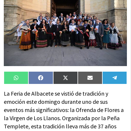
Compartir
Compartir
Compartir
Compartir
Compa
WhatsApp
Facebook
X
Email
Tele
en
en
en
en
en
(Twitter)
La Feria de Albacete se vistió de tradición y
emoción este domingo durante uno de sus
eventos más significativos: la Ofrenda de Flores a
la Virgen de Los Llanos. Organizada por la Peña
Templete, esta tradición lleva más de 37 años