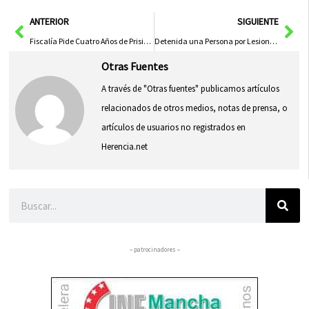
en
en
en
en
en
(Twitter)
Ant
Sig
ANTERIOR
SIGUIENTE
Fiscalía Pide Cuatro Años de Prisión por Estafa de 200.000 Euros en Inversiones Fraudulentas en Albacete
Detenida una Persona por Lesiones en la Calle Segóbriga de Cuenca
Otras Fuentes
A través de "Otras fuentes" publicamos artículos
relacionados de otros medios, notas de prensa, o
artículos de usuarios no registrados en
Herencia.net
Buscar
– patrocinadores –