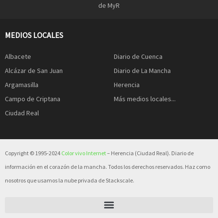
de MyR
MEDIOS LOCALES
Albacete
Diario de Cuenca
Alcázar de San Juan
Diario de La Mancha
Argamasilla
Herencia
Campo de Criptana
Más medios locales...
Ciudad Real
Copyright © 1995-2024
Color vivo Internet
– Herencia (Ciudad Real). Diario de
información en el corazón de la mancha. Todos los derechos reservados. Haz como
nosotros que usamos la nube privada de Stackscale.