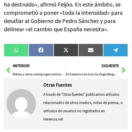
ha destruido», afirmó Feijóo. En este ámbito, se
comprometió a poner «toda la intensidad» para
desafiar al Gobierno de Pedro Sánchez y para
delinear «el cambio que España necesita».
Compartir
Compartir
Compartir
Compartir
Compa
WhatsApp
Facebook
X
Email
Tele
en
en
en
en
en
(Twitter)
Ant
Sig
ANTERIOR
SIGUIENTE
Roblox y otros videojuegos online: guía completa para que los padres protejan a sus hijos en un mundo digital lleno de riesgos
El Gobierno de García-Page Abogará por el Campo Manchego en el Comité de las Regiones
Otras Fuentes
A través de "Otras fuentes" publicamos artículos
relacionados de otros medios, notas de prensa, o
artículos de usuarios no registrados en
Herencia.net