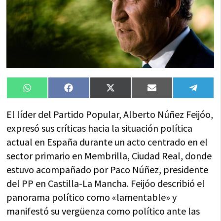
Compartir
Compartir
Compartir
Compartir
Compa
WhatsApp
Facebook
X
Email
Tele
en
en
en
en
en
(Twitter)
El líder del Partido Popular, Alberto Núñez Feijóo,
expresó sus críticas hacia la situación política
actual en España durante un acto centrado en el
sector primario en Membrilla, Ciudad Real, donde
estuvo acompañado por Paco Núñez, presidente
del PP en Castilla-La Mancha. Feijóo describió el
panorama político como «lamentable» y
manifestó su vergüenza como político ante las