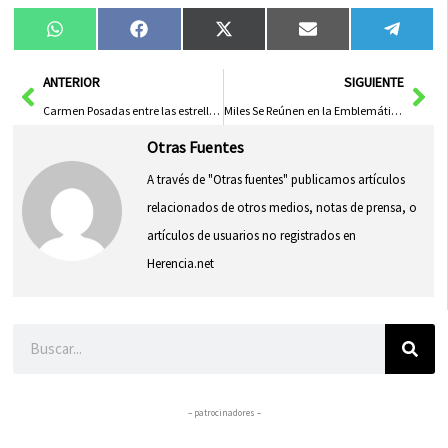
Compartir
Compartir
Compartir
Compartir
Compa
WhatsApp
Facebook
X
Email
Tele
en
en
en
en
en
(Twitter)
Ant
Sig
ANTERIOR
SIGUIENTE
Carmen Posadas entre las estrellas literarias que brillarán en Cuenca con Las Casas Ahorcadas
Miles Se Reúnen en la Emblemática Ofrenda de Flores de la Feria de Albacete
Otras Fuentes
A través de "Otras fuentes" publicamos artículos
relacionados de otros medios, notas de prensa, o
artículos de usuarios no registrados en
Herencia.net
Buscar
– patrocinadores –