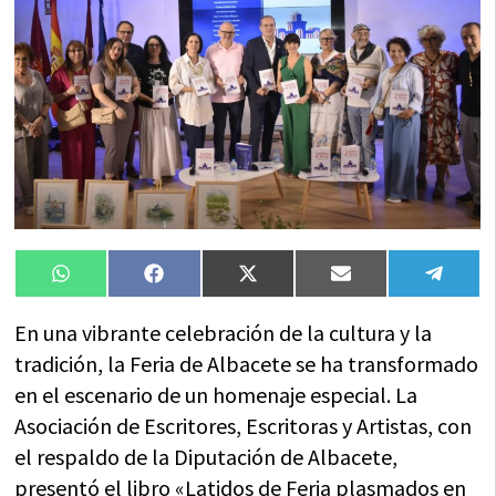
Compartir
Compartir
Compartir
Compartir
Compa
WhatsApp
Facebook
X
Email
Tele
en
en
en
en
en
(Twitter)
En una vibrante celebración de la cultura y la
tradición, la Feria de Albacete se ha transformado
en el escenario de un homenaje especial. La
Asociación de Escritores, Escritoras y Artistas, con
el respaldo de la Diputación de Albacete,
presentó el libro «Latidos de Feria plasmados en