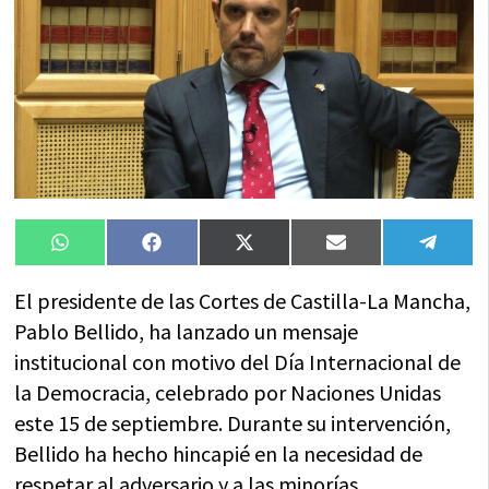
Compartir
Compartir
Compartir
Compartir
Compa
WhatsApp
Facebook
X
Email
Tele
en
en
en
en
en
(Twitter)
El presidente de las Cortes de Castilla-La Mancha,
Pablo Bellido, ha lanzado un mensaje
institucional con motivo del Día Internacional de
la Democracia, celebrado por Naciones Unidas
este 15 de septiembre. Durante su intervención,
Bellido ha hecho hincapié en la necesidad de
respetar al adversario y a las minorías,