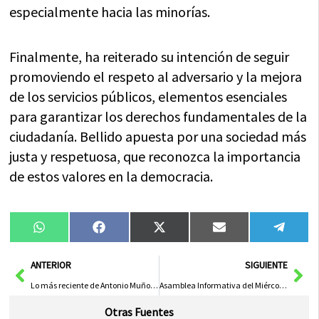
especialmente hacia las minorías.
Finalmente, ha reiterado su intención de seguir
promoviendo el respeto al adversario y la mejora
de los servicios públicos, elementos esenciales
para garantizar los derechos fundamentales de la
ciudadanía. Bellido apuesta por una sociedad más
justa y respetuosa, que reconozca la importancia
de estos valores en la democracia.
Compartir
Compartir
Compartir
Compartir
Compa
WhatsApp
Facebook
X
Email
Tele
en
en
en
en
en
(Twitter)
Ant
Sig
ANTERIOR
SIGUIENTE
Lo más reciente de Antonio Muñoz Molina
Asamblea Informativa del Miércoles sobre el Programa de Formación para Adultos
Otras Fuentes