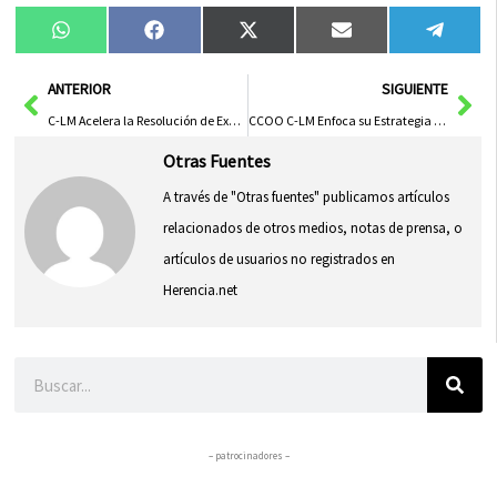
Compartir
Compartir
Compartir
Compartir
Compa
WhatsApp
Facebook
X
Email
Tele
en
en
en
en
en
(Twitter)
Ant
Sig
ANTERIOR
SIGUIENTE
C-LM Acelera la Resolución de Expedientes de Dependencia en Menores con Parálisis Cerebral
CCOO C-LM Enfoca su Estrategia en la Negociación Colectiva para Aumentar Salarios Inferiores a la Media
Otras Fuentes
A través de "Otras fuentes" publicamos artículos
relacionados de otros medios, notas de prensa, o
artículos de usuarios no registrados en
Herencia.net
Buscar
– patrocinadores –