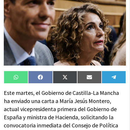
Compartir
Compartir
Compartir
Compartir
Compa
WhatsApp
Facebook
X
Email
Tele
en
en
en
en
en
(Twitter)
Este martes, el Gobierno de Castilla-La Mancha
ha enviado una carta a María Jesús Montero,
actual vicepresidenta primera del Gobierno de
España y ministra de Hacienda, solicitando la
convocatoria inmediata del Consejo de Política