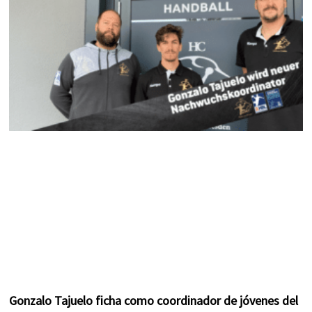
k
a
s
m
t
Gonzalo Tajuelo ficha como coordinador de jóvenes del