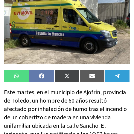
Compartir
Compartir
Compartir
Compartir
Compa
WhatsApp
Facebook
X
Email
Tele
en
en
en
en
en
(Twitter)
Este martes, en el municipio de Ajofrín, provincia
de Toledo, un hombre de 60 años resultó
afectado por inhalación de humo tras el incendio
de un cobertizo de madera en una vivienda
unifamiliar ubicada en la calle Sancho. El
incidente, que fue notificado a las 16:57 horas,