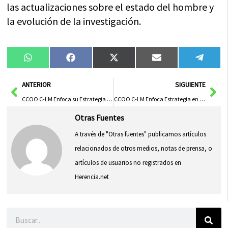
las actualizaciones sobre el estado del hombre y
la evolución de la investigación.
Compartir
Compartir
Compartir
Compartir
Compa
WhatsApp
Facebook
X
Email
Tele
en
en
en
en
en
(Twitter)
Ant
Sig
ANTERIOR
SIGUIENTE
CCOO C-LM Enfoca su Estrategia en la Negociación Colectiva para Aumentar Salarios Inferiores a la Media
CCOO C-LM Enfoca Estrategia en Negociación Colectiva para Aumentar Salarios Insuficientes
Otras Fuentes
A través de "Otras fuentes" publicamos artículos
relacionados de otros medios, notas de prensa, o
artículos de usuarios no registrados en
Herencia.net
Buscar