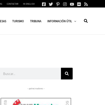
AS
CONTACTAR
IN ENGLISH
ESAS
TURISMO
TRIBUNA
INFORMACIÓN ÚTIL
Buscar
– patrocinadores –