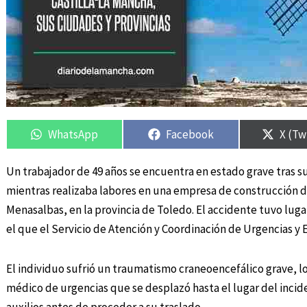
Compartir
Compartir
Compartir
Compartir
Compa
Compa
en
en
en
en
en
en
WhatsApp
Facebook
X (Tw
Un trabajador de 49 años se encuentra en estado grave tras s
mientras realizaba labores en una empresa de construcción d
Menasalbas, en la provincia de Toledo. El accidente tuvo lug
el que el Servicio de Atención y Coordinación de Urgencias y E
El individuo sufrió un traumatismo craneoencefálico grave, l
médico de urgencias que se desplazó hasta el lugar del inciden