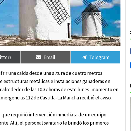
rtir
rtir
Compartir
Compartir
Compartir
Compartir
en
en
en
en
itter)
Email
Telegram
ufrir una caída desde una altura de cuatro metros
e estructuras metálicas e instalaciones ganaderas en
ar alrededor de las 10.37 horas de este lunes, momento en
mergencias 112 de Castilla-La Mancha recibió el aviso.
o que requirió intervención inmediata de un equipo
te. Allí, el personal sanitario le brindó los primeros