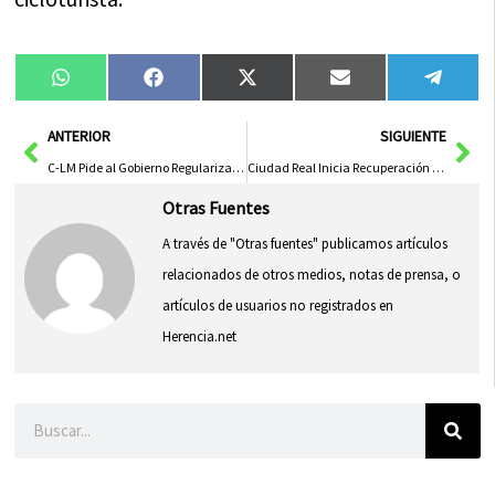
Compartir
Compartir
Compartir
Compartir
Compa
WhatsApp
Facebook
X
Email
Tele
en
en
en
en
en
(Twitter)
Ant
Sig
ANTERIOR
SIGUIENTE
C-LM Pide al Gobierno Regularizar Pisos Turísticos Ilegales: «Que Ayude a los Propietarios»
Ciudad Real Inicia Recuperación del Convento de las Terreras con Primera Fase de Obras
Otras Fuentes
A través de "Otras fuentes" publicamos artículos
relacionados de otros medios, notas de prensa, o
artículos de usuarios no registrados en
Herencia.net
Buscar