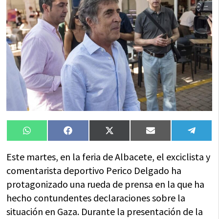
Compartir
Compartir
Compartir
Compartir
Compa
WhatsApp
Facebook
X
Email
Tele
en
en
en
en
en
(Twitter)
Este martes, en la feria de Albacete, el exciclista y
comentarista deportivo Perico Delgado ha
protagonizado una rueda de prensa en la que ha
hecho contundentes declaraciones sobre la
situación en Gaza. Durante la presentación de la