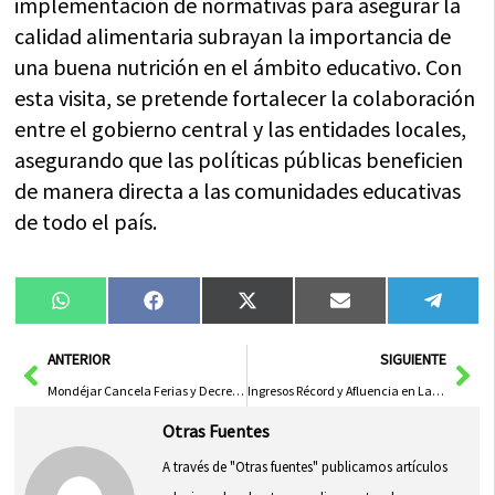
implementación de normativas para asegurar la
calidad alimentaria subrayan la importancia de
una buena nutrición en el ámbito educativo. Con
esta visita, se pretende fortalecer la colaboración
entre el gobierno central y las entidades locales,
asegurando que las políticas públicas beneficien
de manera directa a las comunidades educativas
de todo el país.
Compartir
Compartir
Compartir
Compartir
Compa
WhatsApp
Facebook
X
Email
Tele
en
en
en
en
en
(Twitter)
Ant
Sig
ANTERIOR
SIGUIENTE
Mondéjar Cancela Ferias y Decreta Luto Por Muerte en Suelta de Toros
Ingresos Récord y Afluencia en La Feria de Albacete
Otras Fuentes
A través de "Otras fuentes" publicamos artículos