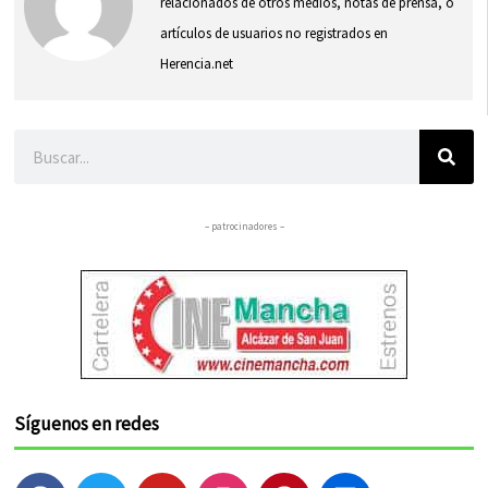
relacionados de otros medios, notas de prensa, o
artículos de usuarios no registrados en
Herencia.net
Buscar
– patrocinadores –
Síguenos en redes
F
T
Y
I
P
F