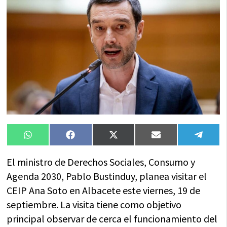
Compartir
Compartir
Compartir
Compartir
Compa
WhatsApp
Facebook
X
Email
Tele
en
en
en
en
en
(Twitter)
El ministro de Derechos Sociales, Consumo y
Agenda 2030, Pablo Bustinduy, planea visitar el
CEIP Ana Soto en Albacete este viernes, 19 de
septiembre. La visita tiene como objetivo
principal observar de cerca el funcionamiento del