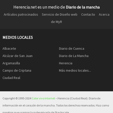
Herencia.net es un medio de
Diario de la mancha
Artículos patrocinados
Servicio de Diseño web
Contacto
Acerca
de MyR
MEDIOS LOCALES
Albacete
Diario de Cuenca
Alcázar de San Juan
Diario de La Mancha
Argamasilla
Herencia
Campo de Criptana
Más medios locales...
Ciudad Real
Copyright © 1995-2024
Color vivo Internet
– Herencia (Ciudad Real). Diario de
información en el corazón de la mancha. Todos los derechos reservados. Haz como
nosotros que usamos la nube privada de Stackscale.