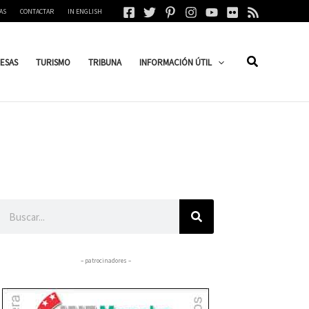
AS
CONTACTAR
IN ENGLISH
ESAS
TURISMO
TRIBUNA
INFORMACIÓN ÚTIL
Buscar
– patrocinadores –