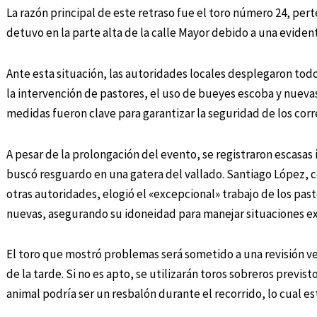
La razón principal de este retraso fue el toro número 24, per
detuvo en la parte alta de la calle Mayor debido a una evident
Ante esta situación, las autoridades locales desplegaron todo
la intervención de pastores, el uso de bueyes escoba y nuevas
medidas fueron clave para garantizar la seguridad de los corr
A pesar de la prolongación del evento, se registraron escasa
buscó resguardo en una gatera del vallado. Santiago López, co
otras autoridades, elogió el «excepcional» trabajo de los pas
nuevas, asegurando su idoneidad para manejar situaciones e
El toro que mostró problemas será sometido a una revisión vet
de la tarde. Si no es apto, se utilizarán toros sobreros previs
animal podría ser un resbalón durante el recorrido, lo cual es