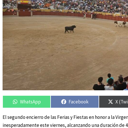
Compartir
Compartir
Compartir
Compartir
Compa
Compa
en
en
en
en
en
en
WhatsApp
Facebook
X (Twi
El segundo encierro de las Ferias y Fiestas en honor a la Virg
inesperadamente este viernes, alcanzando una duración de 44