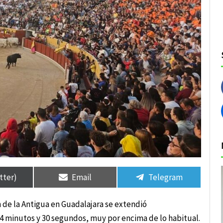
rtir
rtir
Compartir
Compartir
Compartir
Compartir
en
en
en
en
tter)
Email
Telegram
en de la Antigua en Guadalajara se extendió
 minutos y 30 segundos, muy por encima de lo habitual.