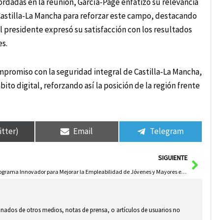
ordadas en la reunión, García-Page enfatizó su relevancia
n Castilla-La Mancha para reforzar este campo, destacando
El presidente expresó su satisfacción con los resultados
s.
promiso con la seguridad integral de Castilla-La Mancha,
to digital, reforzando así la posición de la región frente
itter)
Email
Telegram
Sigui
SIGUIENTE
Programa Innovador para Mejorar la Empleabilidad de Jóvenes y Mayores en Castilla-La Mancha
ionados de otros medios, notas de prensa, o artículos de usuarios no