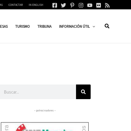
AS
CONTACTAR
IN ENGLISH
ESAS
TURISMO
TRIBUNA
INFORMACIÓN ÚTIL
Buscar
– patrocinadores –