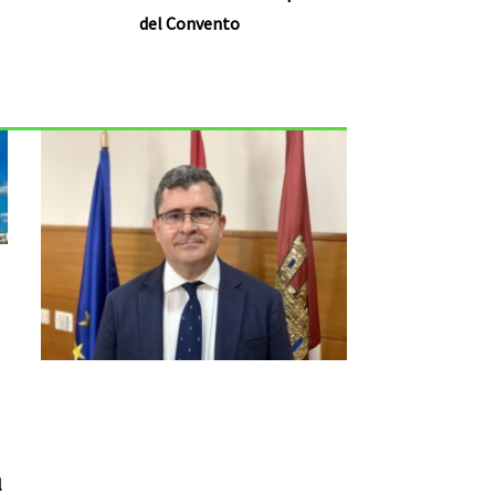
del Convento
l