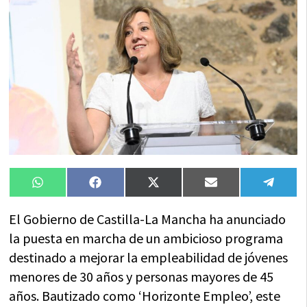
Compartir
Compartir
Compartir
Compartir
Compa
WhatsApp
Facebook
X
Email
Tele
en
en
en
en
en
(Twitter)
El Gobierno de Castilla-La Mancha ha anunciado
la puesta en marcha de un ambicioso programa
destinado a mejorar la empleabilidad de jóvenes
menores de 30 años y personas mayores de 45
años. Bautizado como ‘Horizonte Empleo’, este