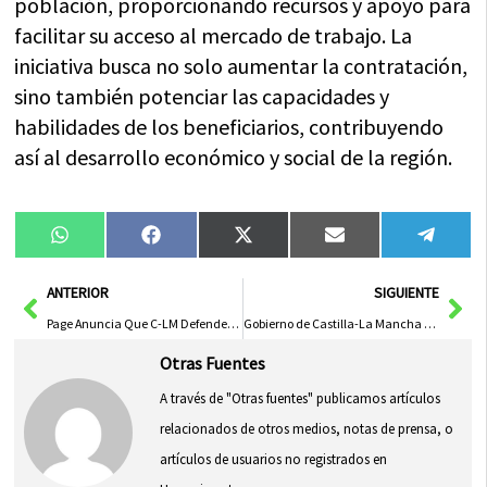
población, proporcionando recursos y apoyo para
facilitar su acceso al mercado de trabajo. La
iniciativa busca no solo aumentar la contratación,
sino también potenciar las capacidades y
habilidades de los beneficiarios, contribuyendo
así al desarrollo económico y social de la región.
Compartir
Compartir
Compartir
Compartir
Compa
WhatsApp
Facebook
X
Email
Tele
en
en
en
en
en
(Twitter)
Ant
Sig
ANTERIOR
SIGUIENTE
Page Anuncia Que C-LM Defenderá la Soberanía Alimentaria en Estrategia de Defensa Europea
Gobierno de Castilla-La Mancha Impulsa la Semana Europea de la Movilidad en Argamasilla de Calatrava 2023
Otras Fuentes
A través de "Otras fuentes" publicamos artículos
relacionados de otros medios, notas de prensa, o
artículos de usuarios no registrados en